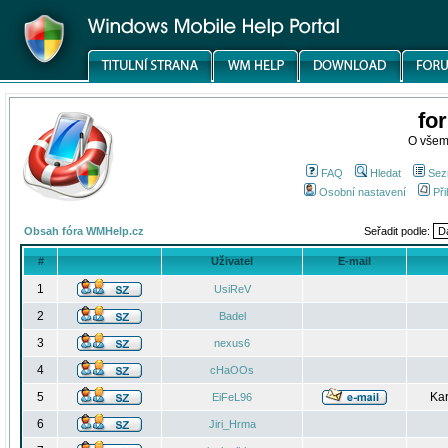
fo
O všem
FAQ
Hledat
Sez
Osobní nastavení
Při
Obsah fóra WMHelp.cz
Seřadit podle:
#
Uživatel
E-mail
1
UsiReV
2
Badel
3
nexus6
4
cHaOOs
5
Kar
EiFeL96
6
Jiri_Hrma