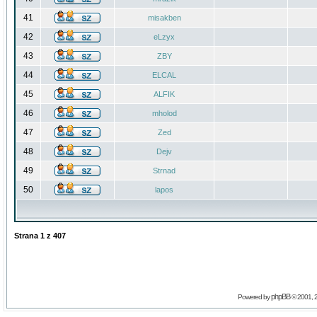
41
misakben
42
eLzyx
43
ZBY
44
ELCAL
45
ALFIK
46
mholod
47
Zed
48
Dejv
49
Strnad
50
lapos
Strana
1
z
407
phpBB
Powered by
© 2001, 