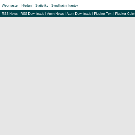
Webmaster
|
Hledání
|
Statistiky
|
Syndikační kanály
RSS News
|
RSS Downloads
|
Atom News
|
Atom Downloads
|
Plucker Text
|
Plucker Color