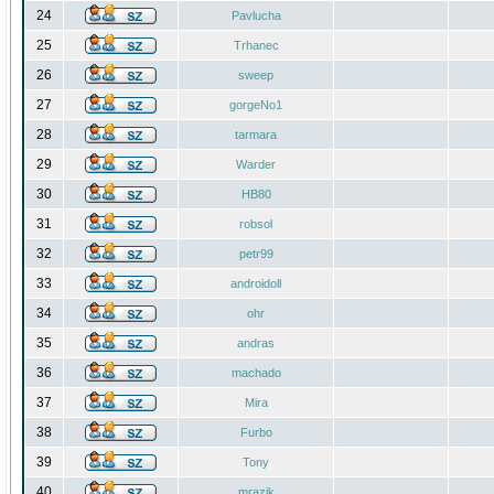
24
Pavlucha
25
Trhanec
26
sweep
27
gorgeNo1
28
tarmara
29
Warder
30
HB80
31
robsol
32
petr99
33
androidoll
34
ohr
35
andras
36
machado
37
Mira
38
Furbo
39
Tony
40
mrazik