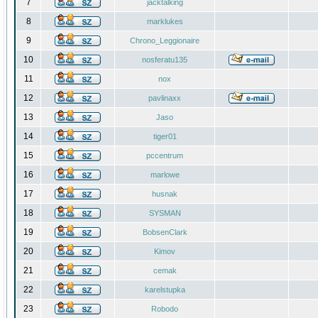
7
jacktalking
8
marklukes
9
Chrono_Leggionaire
10
nosferatu135
11
nox
12
pavlinaxx
13
Jaso
14
tiger01
15
pccentrum
16
marlowe
17
husnak
18
SYSMAN
19
BobsenClark
20
Kimov
21
cemak
22
karelstupka
23
Robodo