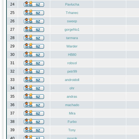
24
Pavlucha
25
Trhanec
26
sweep
27
gorgeNo1
28
tarmara
29
Warder
30
HB80
31
robsol
32
petr99
33
androidoll
34
ohr
35
andras
36
machado
37
Mira
38
Furbo
39
Tony
40
mrazik