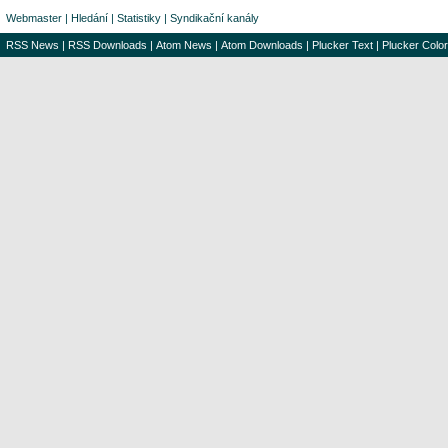
Webmaster
|
Hledání
|
Statistiky
|
Syndikační kanály
RSS News
|
RSS Downloads
|
Atom News
|
Atom Downloads
|
Plucker Text
|
Plucker Color