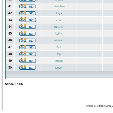
41
misakben
42
eLzyx
43
ZBY
44
ELCAL
45
ALFIK
46
mholod
47
Zed
48
Dejv
49
Strnad
50
lapos
Strana
1
z
407
phpBB
Powered by
© 2001, 