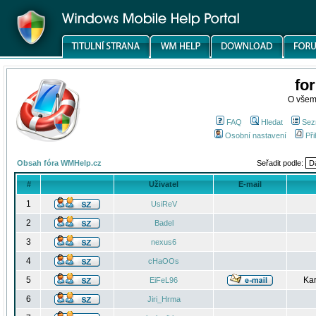
fo
O všem
FAQ
Hledat
Sez
Osobní nastavení
Při
Obsah fóra WMHelp.cz
Seřadit podle:
#
Uživatel
E-mail
1
UsiReV
2
Badel
3
nexus6
4
cHaOOs
5
Kar
EiFeL96
6
Jiri_Hrma