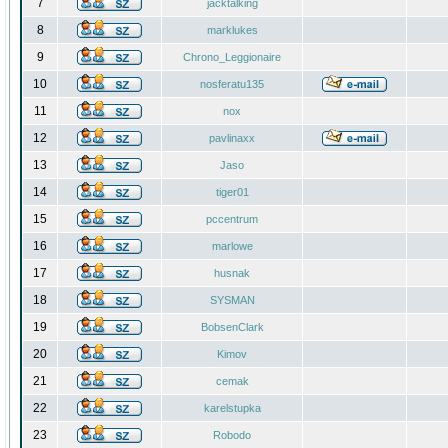
7
jacktalking
8
marklukes
9
Chrono_Leggionaire
10
nosferatu135
11
nox
12
pavlinaxx
13
Jaso
14
tiger01
15
pccentrum
16
marlowe
17
husnak
18
SYSMAN
19
BobsenClark
20
Kimov
21
cemak
22
karelstupka
23
Robodo