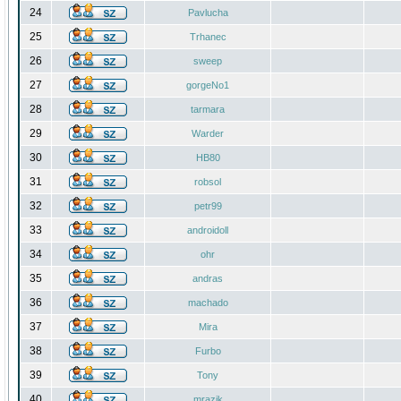
24
Pavlucha
25
Trhanec
26
sweep
27
gorgeNo1
28
tarmara
29
Warder
30
HB80
31
robsol
32
petr99
33
androidoll
34
ohr
35
andras
36
machado
37
Mira
38
Furbo
39
Tony
40
mrazik