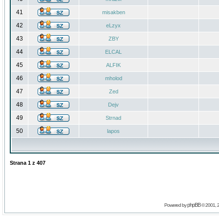
41
misakben
42
eLzyx
43
ZBY
44
ELCAL
45
ALFIK
46
mholod
47
Zed
48
Dejv
49
Strnad
50
lapos
Strana
1
z
407
phpBB
Powered by
© 2001, 