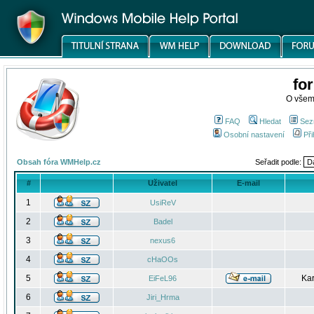
fo
O všem
FAQ
Hledat
Sez
Osobní nastavení
Při
Obsah fóra WMHelp.cz
Seřadit podle:
#
Uživatel
E-mail
1
UsiReV
2
Badel
3
nexus6
4
cHaOOs
5
Kar
EiFeL96
6
Jiri_Hrma