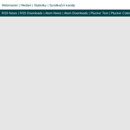
Webmaster
|
Hledání
|
Statistiky
|
Syndikační kanály
RSS News
|
RSS Downloads
|
Atom News
|
Atom Downloads
|
Plucker Text
|
Plucker Color