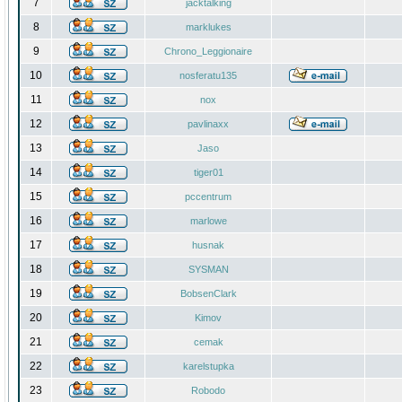
7
jacktalking
8
marklukes
9
Chrono_Leggionaire
10
nosferatu135
11
nox
12
pavlinaxx
13
Jaso
14
tiger01
15
pccentrum
16
marlowe
17
husnak
18
SYSMAN
19
BobsenClark
20
Kimov
21
cemak
22
karelstupka
23
Robodo