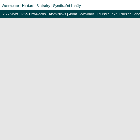
Webmaster
|
Hledání
|
Statistiky
|
Syndikační kanály
RSS News
|
RSS Downloads
|
Atom News
|
Atom Downloads
|
Plucker Text
|
Plucker Color