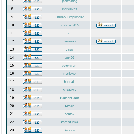
7
jacktalking
8
marklukes
9
Chrono_Leggionaire
10
nosferatu135
11
nox
12
pavlinaxx
13
Jaso
14
tiger01
15
pccentrum
16
marlowe
17
husnak
18
SYSMAN
19
BobsenClark
20
Kimov
21
cemak
22
karelstupka
23
Robodo