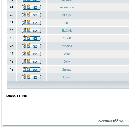
41
misakben
42
eLzyx
43
ZBY
44
ELCAL
45
ALFIK
46
mholod
47
Zed
48
Dejv
49
Strnad
50
lapos
Strana
1
z
408
phpBB
Powered by
© 2001, 