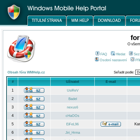
fo
O všem
FAQ
Hledat
Sez
Osobní nastavení
Při
Obsah fóra WMHelp.cz
Seřadit podle:
#
Uživatel
E-mail
1
UsiReV
2
Badel
3
nexus6
4
cHaOOs
5
Kar
EiFeL96
6
Jiri_Hrma