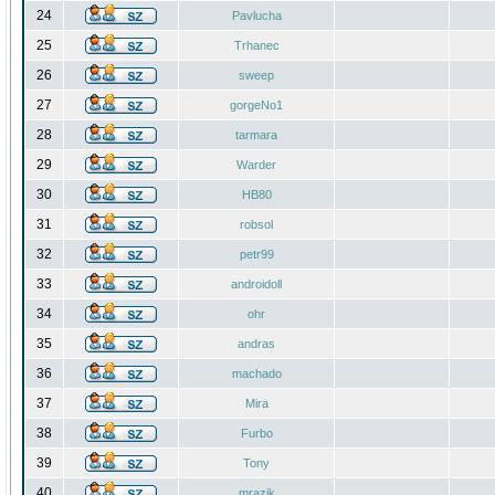
24
Pavlucha
25
Trhanec
26
sweep
27
gorgeNo1
28
tarmara
29
Warder
30
HB80
31
robsol
32
petr99
33
androidoll
34
ohr
35
andras
36
machado
37
Mira
38
Furbo
39
Tony
40
mrazik