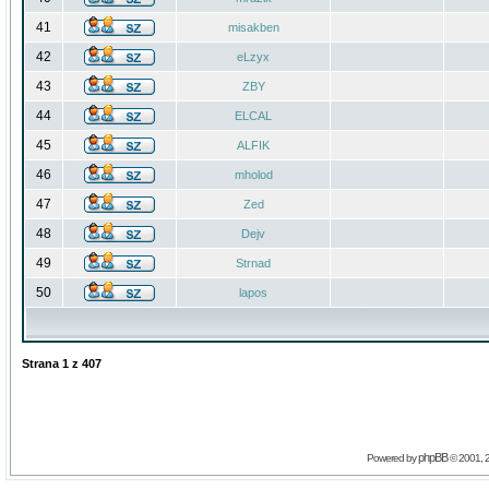
41
misakben
42
eLzyx
43
ZBY
44
ELCAL
45
ALFIK
46
mholod
47
Zed
48
Dejv
49
Strnad
50
lapos
Strana
1
z
407
phpBB
Powered by
© 2001, 