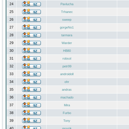
24
Pavlucha
25
Trhanec
26
sweep
27
gorgeNo1
28
tarmara
29
Warder
30
HB80
31
robsol
32
petr99
33
androidoll
34
ohr
35
andras
36
machado
37
Mira
38
Furbo
39
Tony
40
mrazik