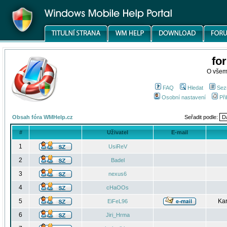
fo
O všem
FAQ
Hledat
Sez
Osobní nastavení
Při
Obsah fóra WMHelp.cz
Seřadit podle:
#
Uživatel
E-mail
1
UsiReV
2
Badel
3
nexus6
4
cHaOOs
5
Kar
EiFeL96
6
Jiri_Hrma