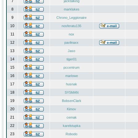
7
jacktalking
8
marklukes
9
Chrono_Leggionaire
10
nosferatu135
11
nox
12
pavlinaxx
13
Jaso
14
tiger01
15
pccentrum
16
marlowe
17
husnak
18
SYSMAN
19
BobsenClark
20
Kimov
21
cemak
22
karelstupka
23
Robodo