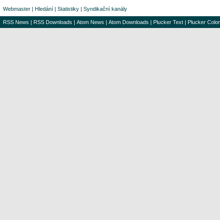
Webmaster
|
Hledání
|
Statistiky
|
Syndikační kanály
RSS News
|
RSS Downloads
|
Atom News
|
Atom Downloads
|
Plucker Text
|
Plucker Color