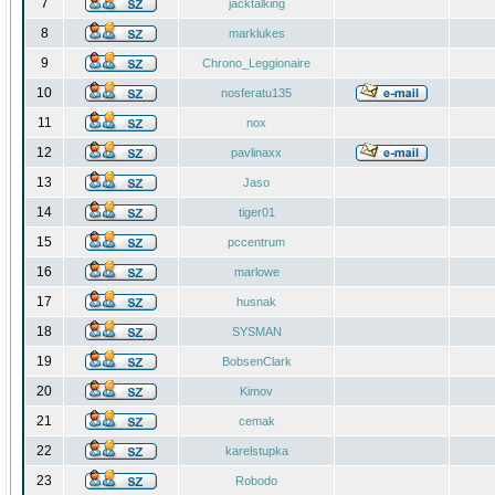
7
jacktalking
8
marklukes
9
Chrono_Leggionaire
10
nosferatu135
11
nox
12
pavlinaxx
13
Jaso
14
tiger01
15
pccentrum
16
marlowe
17
husnak
18
SYSMAN
19
BobsenClark
20
Kimov
21
cemak
22
karelstupka
23
Robodo