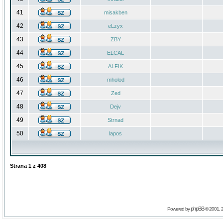
41
misakben
42
eLzyx
43
ZBY
44
ELCAL
45
ALFIK
46
mholod
47
Zed
48
Dejv
49
Strnad
50
lapos
Strana
1
z
408
phpBB
Powered by
© 2001, 