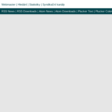
Webmaster
|
Hledání
|
Statistiky
|
Syndikační kanály
RSS News
|
RSS Downloads
|
Atom News
|
Atom Downloads
|
Plucker Text
|
Plucker Color