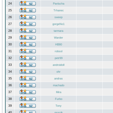
24
Pavlucha
25
Trhanec
26
sweep
27
gorgeNo1
28
tarmara
29
Warder
30
HB80
31
robsol
32
petr99
33
androidoll
34
ohr
35
andras
36
machado
37
Mira
38
Furbo
39
Tony
40
mrazik