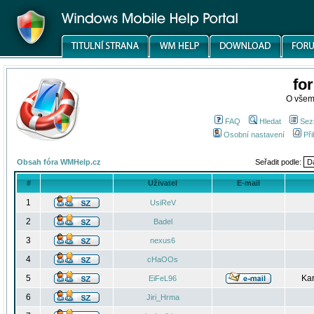
fo
O všem
FAQ
Hledat
Sez
Osobní nastavení
Při
Obsah fóra WMHelp.cz
Seřadit podle:
#
Uživatel
E-mail
1
UsiReV
2
Badel
3
nexus6
4
cHaOOs
5
Kar
EiFeL96
6
Jiri_Hrma