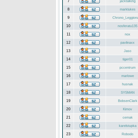
7
jacktalking
8
marklukes
9
Chrono_Leggiona
10
nosferatu135
11
nox
12
pavlinaxx
13
Jaso
14
tiger01
15
pccentrum
16
marlowe
17
husnak
18
SYSMAN
19
BobsenClark
20
Kimov
21
cemak
22
karelstupka
23
Robodo