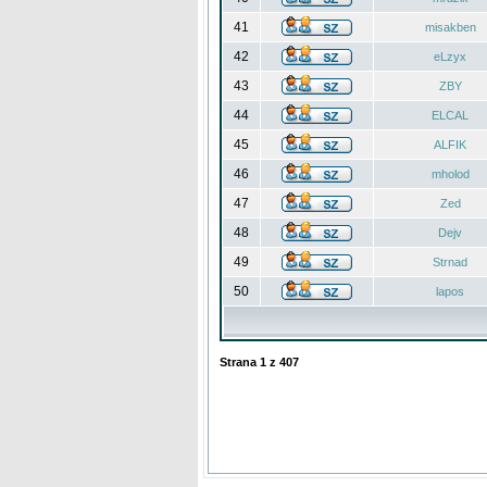
41
misakben
42
eLzyx
43
ZBY
44
ELCAL
45
ALFIK
46
mholod
47
Zed
48
Dejv
49
Strnad
50
lapos
Strana
1
z
407