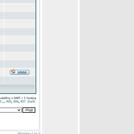
uváděny v GMT + 1 hodina
3
...
405
,
406
,
407
Další
Members List ©