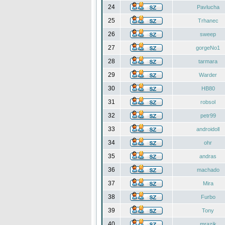
24
Pavlucha
25
Trhanec
26
sweep
27
gorgeNo1
28
tarmara
29
Warder
30
HB80
31
robsol
32
petr99
33
androidoll
34
ohr
35
andras
36
machado
37
Mira
38
Furbo
39
Tony
40
mrazik