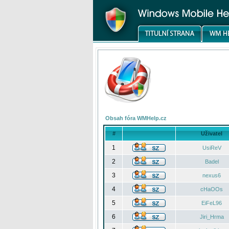
Obsah fóra WMHelp.cz
#
Uživatel
1
UsiReV
2
Badel
3
nexus6
4
cHaOOs
5
EiFeL96
6
Jiri_Hrma