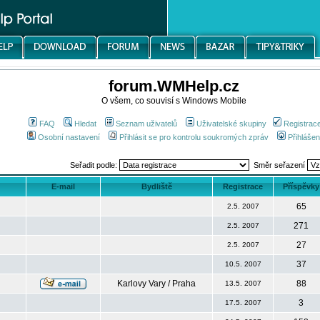
forum.WMHelp.cz
O všem, co souvisí s Windows Mobile
FAQ
Hledat
Seznam uživatelů
Uživatelské skupiny
Registrac
Osobní nastavení
Přihlásit se pro kontrolu soukromých zpráv
Přihlášen
Seřadit podle:
Směr seřazení
E-mail
Bydliště
Registrace
Příspěvky
65
2.5. 2007
271
2.5. 2007
27
2.5. 2007
37
10.5. 2007
Karlovy Vary / Praha
88
13.5. 2007
3
17.5. 2007