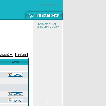
windowsmobile.cz
Reklama
/
Ceník
Vstup pro inzerenty
e
í
WWW