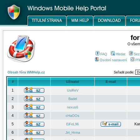
fo
O všem
FAQ
Hledat
Sez
Osobní nastavení
Při
Obsah fóra WMHelp.cz
Seřadit podle:
#
Uživatel
E-mail
1
UsiReV
2
Badel
3
nexus6
4
cHaOOs
5
Kar
EiFeL96
6
Jiri_Hrma