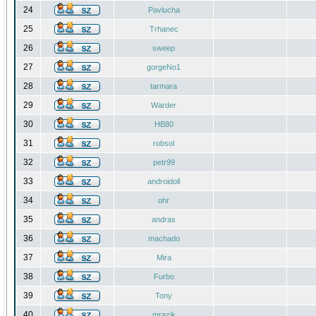
24
Pavlucha
25
Trhanec
26
sweep
27
gorgeNo1
28
tarmara
29
Warder
30
HB80
31
robsol
32
petr99
33
androidoll
34
ohr
35
andras
36
machado
37
Mira
38
Furbo
39
Tony
40
mrazik