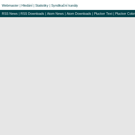
Webmaster
|
Hledání
|
Statistiky
|
Syndikační kanály
RSS News
|
RSS Downloads
|
Atom News
|
Atom Downloads
|
Plucker Text
|
Plucker Color