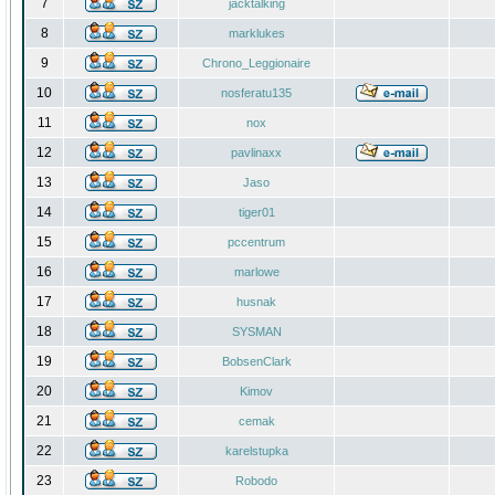
7
jacktalking
8
marklukes
9
Chrono_Leggionaire
10
nosferatu135
11
nox
12
pavlinaxx
13
Jaso
14
tiger01
15
pccentrum
16
marlowe
17
husnak
18
SYSMAN
19
BobsenClark
20
Kimov
21
cemak
22
karelstupka
23
Robodo