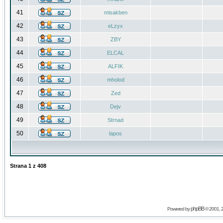
41
misakben
42
eLzyx
43
ZBY
44
ELCAL
45
ALFIK
46
mholod
47
Zed
48
Dejv
49
Strnad
50
lapos
Strana
1
z
408
phpBB
Powered by
© 2001, 