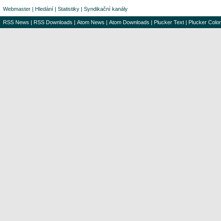
Webmaster
|
Hledání
|
Statistiky
|
Syndikační kanály
RSS News
|
RSS Downloads
|
Atom News
|
Atom Downloads
|
Plucker Text
|
Plucker Color