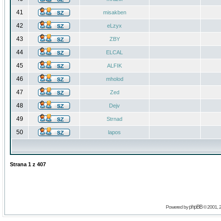
41
misakben
42
eLzyx
43
ZBY
44
ELCAL
45
ALFIK
46
mholod
47
Zed
48
Dejv
49
Strnad
50
lapos
Strana
1
z
407
phpBB
Powered by
© 2001, 