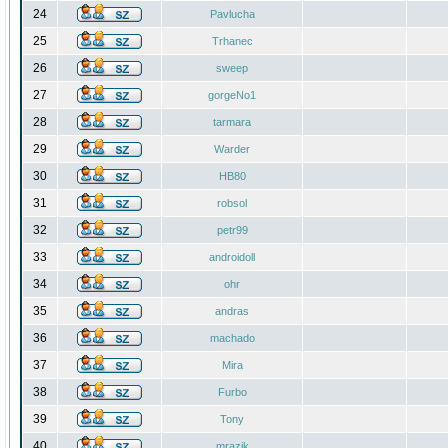
24
Pavlucha
25
Trhanec
26
sweep
27
gorgeNo1
28
tarmara
29
Warder
30
HB80
31
robsol
32
petr99
33
androidoll
34
ohr
35
andras
36
machado
37
Mira
38
Furbo
39
Tony
40
mrazik