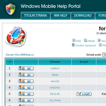
fo
O všem
FAQ
Hledat
Sez
Osobní nastavení
Při
Obsah fóra WMHelp.cz
Seřadit podle:
#
Uživatel
E-mail
1
UsiReV
2
Badel
3
nexus6
4
cHaOOs
5
Kar
EiFeL96
6
Jiri_Hrma