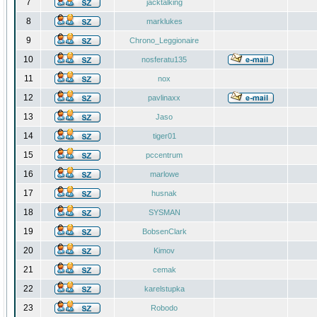
7
jacktalking
8
marklukes
9
Chrono_Leggionaire
10
nosferatu135
11
nox
12
pavlinaxx
13
Jaso
14
tiger01
15
pccentrum
16
marlowe
17
husnak
18
SYSMAN
19
BobsenClark
20
Kimov
21
cemak
22
karelstupka
23
Robodo