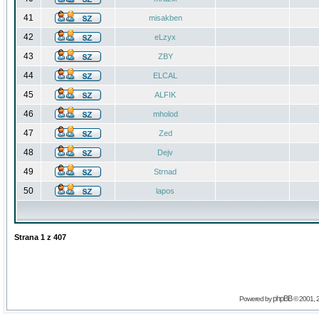
41
misakben
42
eLzyx
43
ZBY
44
ELCAL
45
ALFIK
46
mholod
47
Zed
48
Dejv
49
Strnad
50
lapos
Strana
1
z
407
phpBB
Powered by
© 2001, 