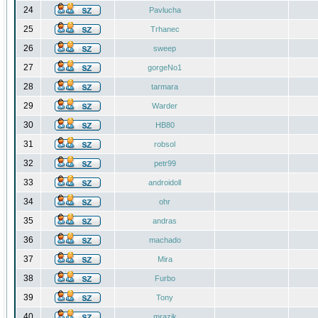
24
Pavlucha
25
Trhanec
26
sweep
27
gorgeNo1
28
tarmara
29
Warder
30
HB80
31
robsol
32
petr99
33
androidoll
34
ohr
35
andras
36
machado
37
Mira
38
Furbo
39
Tony
40
mrazik