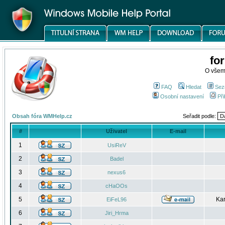
fo
O všem
FAQ
Hledat
Sez
Osobní nastavení
Při
Obsah fóra WMHelp.cz
Seřadit podle:
#
Uživatel
E-mail
1
UsiReV
2
Badel
3
nexus6
4
cHaOOs
5
Kar
EiFeL96
6
Jiri_Hrma