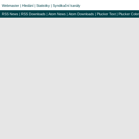
Webmaster
|
Hledání
|
Statistiky
|
Syndikační kanály
RSS News
|
RSS Downloads
|
Atom News
|
Atom Downloads
|
Plucker Text
|
Plucker Color