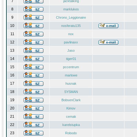
7
jacktalking
8
marklukes
9
Chrono_Leggionaire
10
nosferatu135
11
nox
12
pavlinaxx
13
Jaso
14
tiger01
15
pccentrum
16
marlowe
17
husnak
18
SYSMAN
19
BobsenClark
20
Kimov
21
cemak
22
karelstupka
23
Robodo