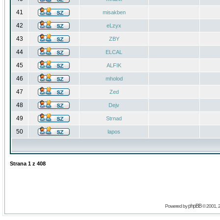
41
misakben
42
eLzyx
43
ZBY
44
ELCAL
45
ALFIK
46
mholod
47
Zed
48
Dejv
49
Strnad
50
lapos
Strana
1
z
408
phpBB
Powered by
© 2001, 