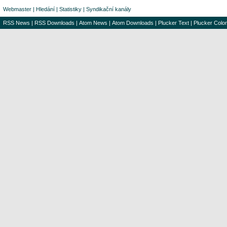
Webmaster
|
Hledání
|
Statistiky
|
Syndikační kanály
RSS News
|
RSS Downloads
|
Atom News
|
Atom Downloads
|
Plucker Text
|
Plucker Color