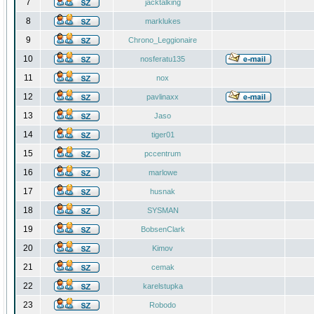
7
jacktalking
8
marklukes
9
Chrono_Leggionaire
10
nosferatu135
11
nox
12
pavlinaxx
13
Jaso
14
tiger01
15
pccentrum
16
marlowe
17
husnak
18
SYSMAN
19
BobsenClark
20
Kimov
21
cemak
22
karelstupka
23
Robodo