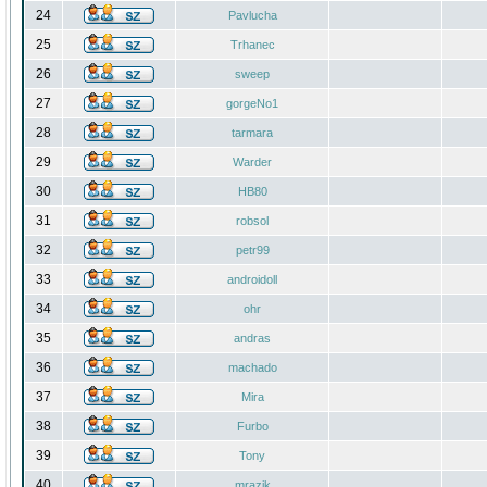
24
Pavlucha
25
Trhanec
26
sweep
27
gorgeNo1
28
tarmara
29
Warder
30
HB80
31
robsol
32
petr99
33
androidoll
34
ohr
35
andras
36
machado
37
Mira
38
Furbo
39
Tony
40
mrazik