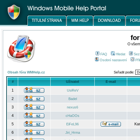
fo
O všem
FAQ
Hledat
Sez
Osobní nastavení
Při
Obsah fóra WMHelp.cz
Seřadit podle:
#
Uživatel
E-mail
1
UsiReV
2
Badel
3
nexus6
4
cHaOOs
5
Kar
EiFeL96
6
Jiri_Hrma