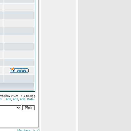
uváděny v GMT + 1 hodina
3
...
406
,
407
,
408
Další
Members List ©