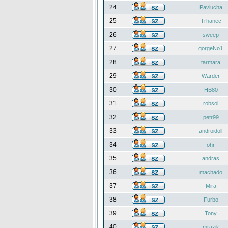
24
Pavlucha
25
Trhanec
26
sweep
27
gorgeNo1
28
tarmara
29
Warder
30
HB80
31
robsol
32
petr99
33
androidoll
34
ohr
35
andras
36
machado
37
Mira
38
Furbo
39
Tony
40
mrazik