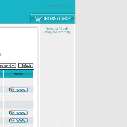
windowsmobile.cz
Reklama
/
Ceník
Vstup pro inzerenty
e
í
WWW