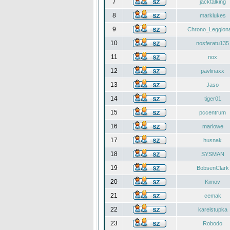
7
jacktalking
8
marklukes
9
Chrono_Leggiona
10
nosferatu135
11
nox
12
pavlinaxx
13
Jaso
14
tiger01
15
pccentrum
16
marlowe
17
husnak
18
SYSMAN
19
BobsenClark
20
Kimov
21
cemak
22
karelstupka
23
Robodo