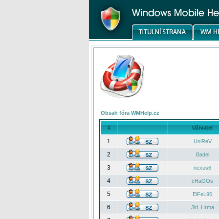
Obsah fóra WMHelp.cz
#
Uživatel
1
UsiReV
2
Badel
3
nexus6
4
cHaOOs
5
EiFeL96
6
Jiri_Hrma