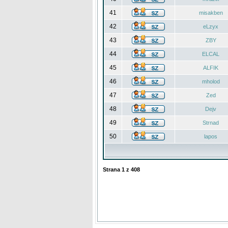
41
misakben
42
eLzyx
43
ZBY
44
ELCAL
45
ALFIK
46
mholod
47
Zed
48
Dejv
49
Strnad
50
lapos
Strana
1
z
408