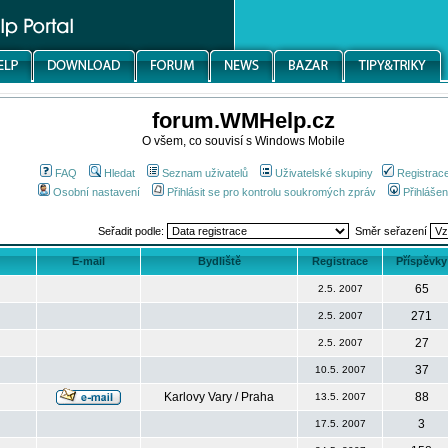
forum.WMHelp.cz
O všem, co souvisí s Windows Mobile
FAQ
Hledat
Seznam uživatelů
Uživatelské skupiny
Registrac
Osobní nastavení
Přihlásit se pro kontrolu soukromých zpráv
Přihlášen
Seřadit podle:
Směr seřazení
E-mail
Bydliště
Registrace
Příspěvky
65
2.5. 2007
271
2.5. 2007
27
2.5. 2007
37
10.5. 2007
Karlovy Vary / Praha
88
13.5. 2007
3
17.5. 2007