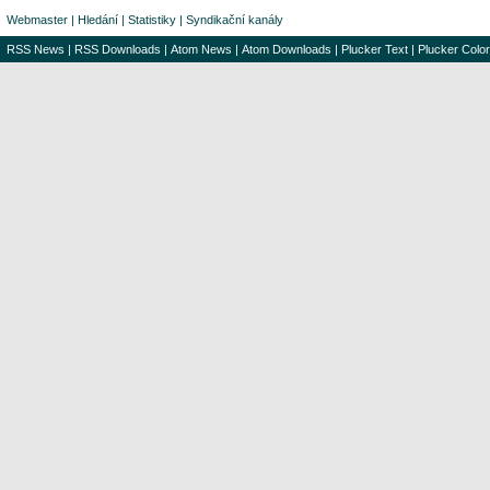
Webmaster
|
Hledání
|
Statistiky
|
Syndikační kanály
RSS News
|
RSS Downloads
|
Atom News
|
Atom Downloads
|
Plucker Text
|
Plucker Color