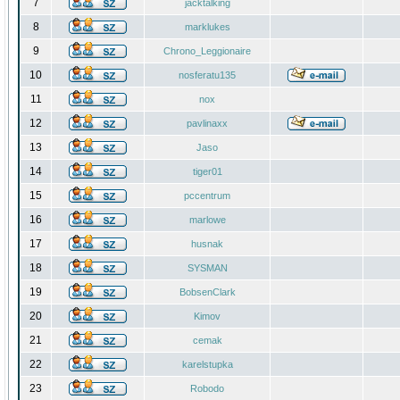
7
jacktalking
8
marklukes
9
Chrono_Leggionaire
10
nosferatu135
11
nox
12
pavlinaxx
13
Jaso
14
tiger01
15
pccentrum
16
marlowe
17
husnak
18
SYSMAN
19
BobsenClark
20
Kimov
21
cemak
22
karelstupka
23
Robodo