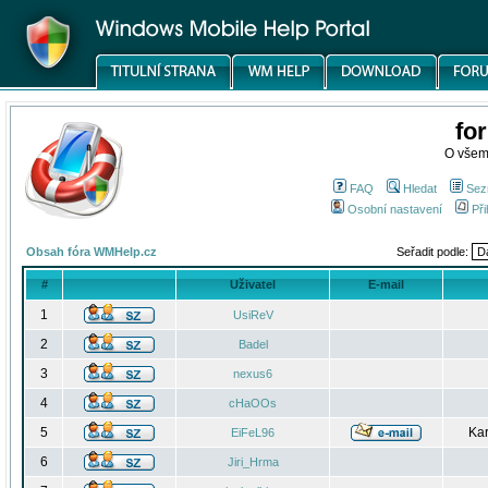
fo
O všem
FAQ
Hledat
Sez
Osobní nastavení
Při
Obsah fóra WMHelp.cz
Seřadit podle:
#
Uživatel
E-mail
1
UsiReV
2
Badel
3
nexus6
4
cHaOOs
5
Kar
EiFeL96
6
Jiri_Hrma