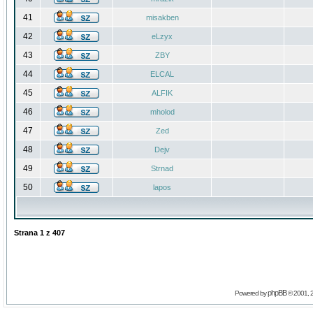
41
misakben
42
eLzyx
43
ZBY
44
ELCAL
45
ALFIK
46
mholod
47
Zed
48
Dejv
49
Strnad
50
lapos
Strana
1
z
407
phpBB
Powered by
© 2001, 