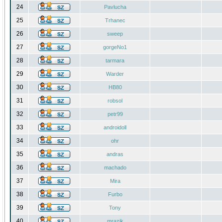
24
Pavlucha
25
Trhanec
26
sweep
27
gorgeNo1
28
tarmara
29
Warder
30
HB80
31
robsol
32
petr99
33
androidoll
34
ohr
35
andras
36
machado
37
Mira
38
Furbo
39
Tony
40
mrazik