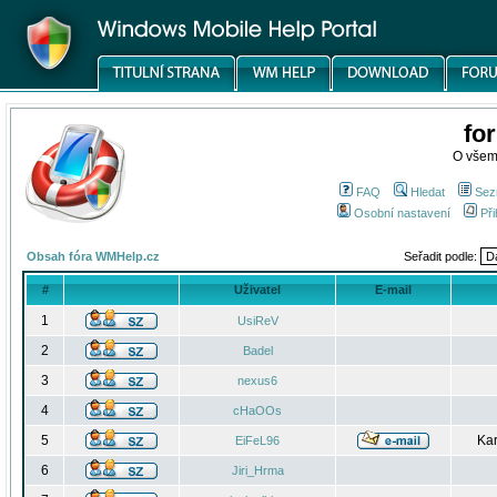
fo
O všem
FAQ
Hledat
Sez
Osobní nastavení
Při
Obsah fóra WMHelp.cz
Seřadit podle:
#
Uživatel
E-mail
1
UsiReV
2
Badel
3
nexus6
4
cHaOOs
5
Kar
EiFeL96
6
Jiri_Hrma