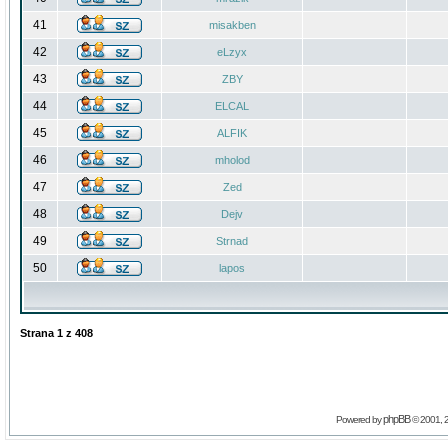
41
misakben
42
eLzyx
43
ZBY
44
ELCAL
45
ALFIK
46
mholod
47
Zed
48
Dejv
49
Strnad
50
lapos
Strana
1
z
408
phpBB
Powered by
© 2001, 