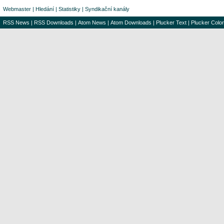
Webmaster
|
Hledání
|
Statistiky
|
Syndikační kanály
RSS News
|
RSS Downloads
|
Atom News
|
Atom Downloads
|
Plucker Text
|
Plucker Color