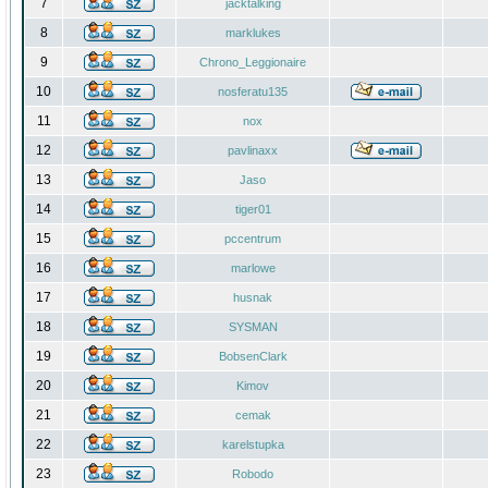
7
jacktalking
8
marklukes
9
Chrono_Leggionaire
10
nosferatu135
11
nox
12
pavlinaxx
13
Jaso
14
tiger01
15
pccentrum
16
marlowe
17
husnak
18
SYSMAN
19
BobsenClark
20
Kimov
21
cemak
22
karelstupka
23
Robodo