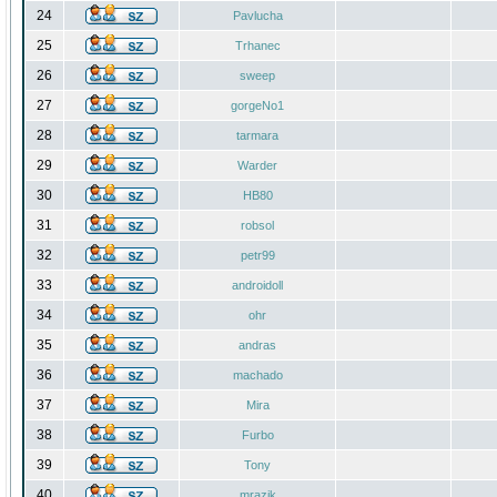
24
Pavlucha
25
Trhanec
26
sweep
27
gorgeNo1
28
tarmara
29
Warder
30
HB80
31
robsol
32
petr99
33
androidoll
34
ohr
35
andras
36
machado
37
Mira
38
Furbo
39
Tony
40
mrazik