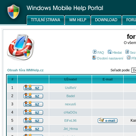
fo
O všem
FAQ
Hledat
Sez
Osobní nastavení
Při
Obsah fóra WMHelp.cz
Seřadit podle:
#
Uživatel
E-mail
1
UsiReV
2
Badel
3
nexus6
4
cHaOOs
5
Kar
EiFeL96
6
Jiri_Hrma