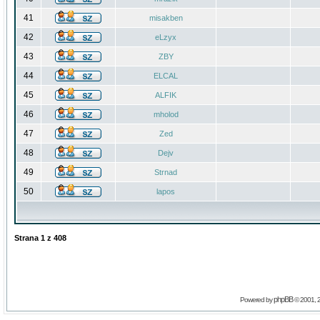
41
misakben
42
eLzyx
43
ZBY
44
ELCAL
45
ALFIK
46
mholod
47
Zed
48
Dejv
49
Strnad
50
lapos
Strana
1
z
408
phpBB
Powered by
© 2001, 