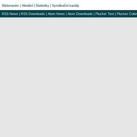
Webmaster
|
Hledání
|
Statistiky
|
Syndikační kanály
RSS News
|
RSS Downloads
|
Atom News
|
Atom Downloads
|
Plucker Text
|
Plucker Color