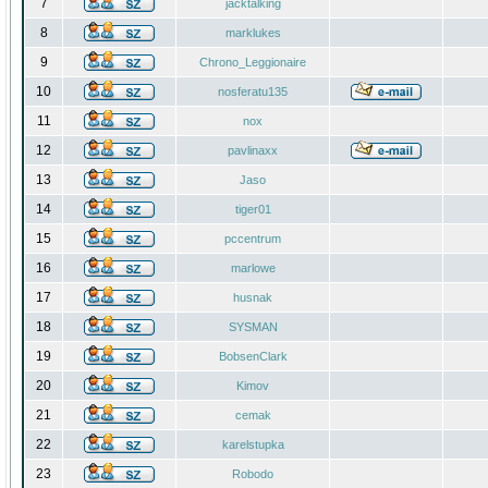
7
jacktalking
8
marklukes
9
Chrono_Leggionaire
10
nosferatu135
11
nox
12
pavlinaxx
13
Jaso
14
tiger01
15
pccentrum
16
marlowe
17
husnak
18
SYSMAN
19
BobsenClark
20
Kimov
21
cemak
22
karelstupka
23
Robodo