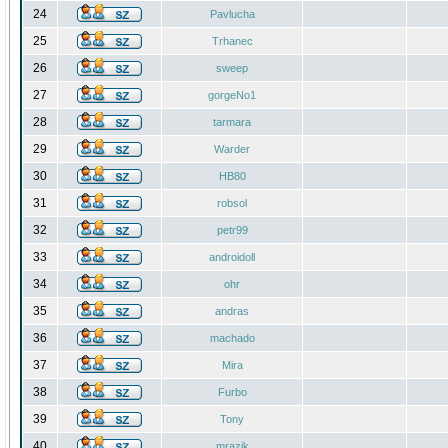
24
Pavlucha
25
Trhanec
26
sweep
27
gorgeNo1
28
tarmara
29
Warder
30
HB80
31
robsol
32
petr99
33
androidoll
34
ohr
35
andras
36
machado
37
Mira
38
Furbo
39
Tony
40
mrazik