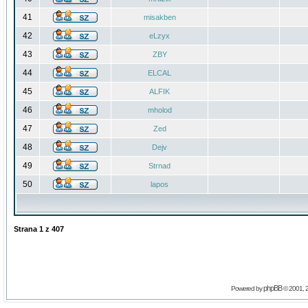
41
misakben
42
eLzyx
43
ZBY
44
ELCAL
45
ALFIK
46
mholod
47
Zed
48
Dejv
49
Strnad
50
lapos
Strana
1
z
407
phpBB
Powered by
© 2001, 