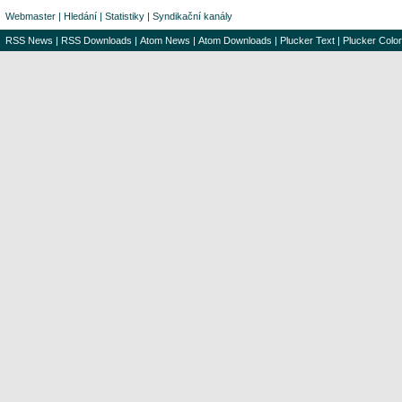
Webmaster
|
Hledání
|
Statistiky
|
Syndikační kanály
RSS News
|
RSS Downloads
|
Atom News
|
Atom Downloads
|
Plucker Text
|
Plucker Color