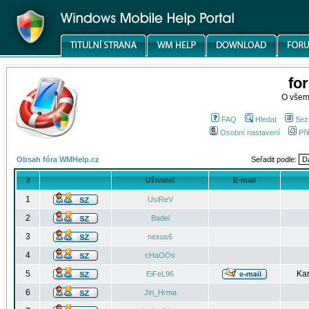
fo
O všem
FAQ
Hledat
Sez
Osobní nastavení
Při
Obsah fóra WMHelp.cz
Seřadit podle:
#
Uživatel
E-mail
1
UsiReV
2
Badel
3
nexus6
4
cHaOOs
5
Kar
EiFeL96
6
Jiri_Hrma