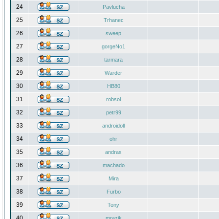
24
Pavlucha
25
Trhanec
26
sweep
27
gorgeNo1
28
tarmara
29
Warder
30
HB80
31
robsol
32
petr99
33
androidoll
34
ohr
35
andras
36
machado
37
Mira
38
Furbo
39
Tony
40
mrazik