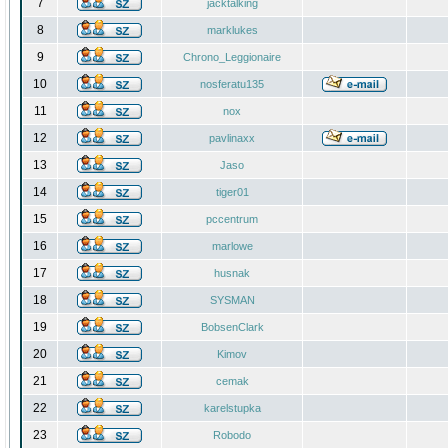
7
jacktalking
8
marklukes
9
Chrono_Leggionaire
10
nosferatu135
11
nox
12
pavlinaxx
13
Jaso
14
tiger01
15
pccentrum
16
marlowe
17
husnak
18
SYSMAN
19
BobsenClark
20
Kimov
21
cemak
22
karelstupka
23
Robodo