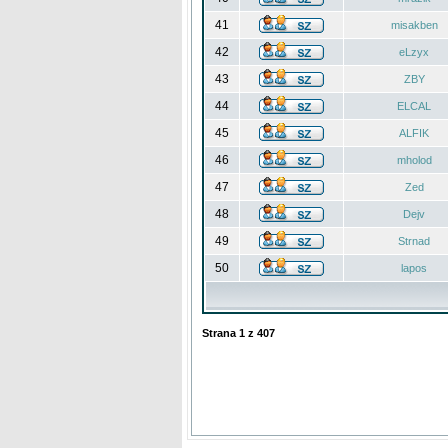
41
misakben
42
eLzyx
43
ZBY
44
ELCAL
45
ALFIK
46
mholod
47
Zed
48
Dejv
49
Strnad
50
lapos
Strana
1
z
407