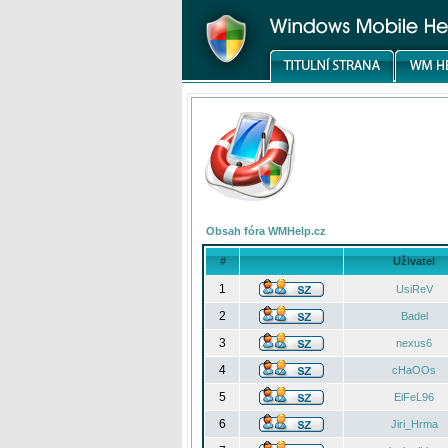
Obsah fóra WMHelp.cz
#
Uživatel
1
UsiReV
2
Badel
3
nexus6
4
cHaOOs
5
EiFeL96
6
Jiri_Hrma