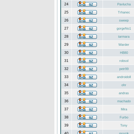
24
Pavlucha
25
Trhanec
26
sweep
27
gorgeNo1
28
tarmara
29
Warder
30
HB80
31
robsol
32
petr99
33
androidoll
34
ohr
35
andras
36
machado
37
Mira
38
Furbo
39
Tony
40
mrazik