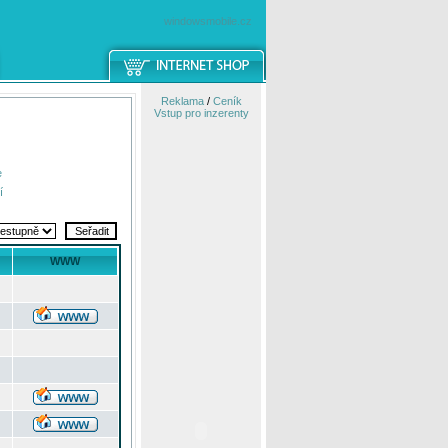
windowsmobile.cz
Reklama
/
Ceník
Vstup pro inzerenty
e
í
WWW