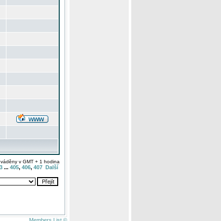
uváděny v GMT + 1 hodina
3
...
405
,
406
,
407
Další
Members List ©