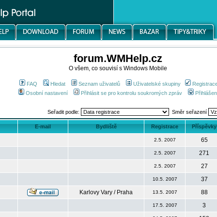
forum.WMHelp.cz
O všem, co souvisí s Windows Mobile
FAQ
Hledat
Seznam uživatelů
Uživatelské skupiny
Registrac
Osobní nastavení
Přihlásit se pro kontrolu soukromých zpráv
Přihlášen
Seřadit podle:
Směr seřazení
E-mail
Bydliště
Registrace
Příspěvky
65
2.5. 2007
271
2.5. 2007
27
2.5. 2007
37
10.5. 2007
Karlovy Vary / Praha
88
13.5. 2007
3
17.5. 2007