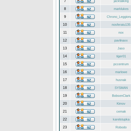
7
jacktalking
8
marklukes
9
Chrono_Leggiona
10
nosferatu135
11
nox
12
pavlinaxx
13
Jaso
14
tiger01
15
pccentrum
16
marlowe
17
husnak
18
SYSMAN
19
BobsenClark
20
Kimov
21
cemak
22
karelstupka
23
Robodo