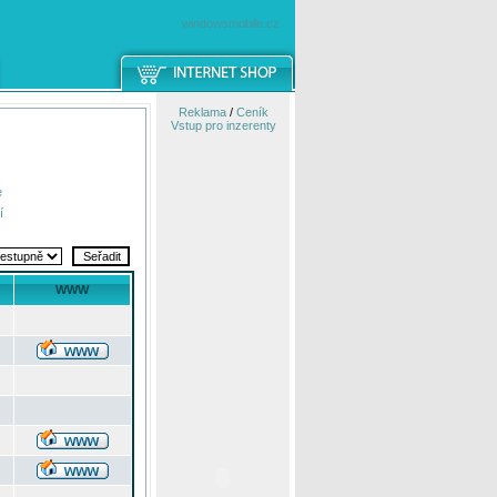
windowsmobile.cz
Reklama
/
Ceník
Vstup pro inzerenty
e
í
WWW