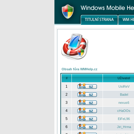
Obsah fóra WMHelp.cz
#
Uživatel
1
UsiReV
2
Badel
3
nexus6
4
cHaOOs
5
EiFeL96
6
Jiri_Hrma