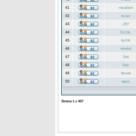
41
misakben
42
eLzyx
43
ZBY
44
ELCAL
45
ALFIK
46
mholod
47
Zed
48
Dejv
49
Strnad
50
lapos
Strana
1
z
407