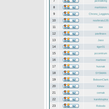
7
jacktalking
8
marklukes
9
Chrono_Leggiona
10
nosferatu135
11
nox
12
pavlinaxx
13
Jaso
14
tiger01
15
pccentrum
16
marlowe
17
husnak
18
SYSMAN
19
BobsenClark
20
Kimov
21
cemak
22
karelstupka
23
Robodo