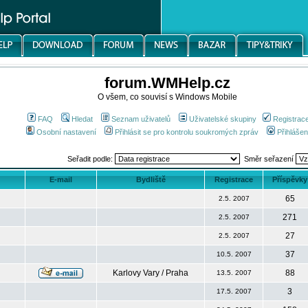
forum.WMHelp.cz
O všem, co souvisí s Windows Mobile
FAQ
Hledat
Seznam uživatelů
Uživatelské skupiny
Registrac
Osobní nastavení
Přihlásit se pro kontrolu soukromých zpráv
Přihlášen
Seřadit podle:
Směr seřazení
E-mail
Bydliště
Registrace
Příspěvky
65
2.5. 2007
271
2.5. 2007
27
2.5. 2007
37
10.5. 2007
Karlovy Vary / Praha
88
13.5. 2007
3
17.5. 2007