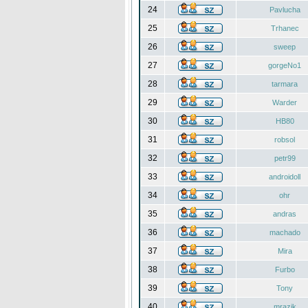
24
Pavlucha
25
Trhanec
26
sweep
27
gorgeNo1
28
tarmara
29
Warder
30
HB80
31
robsol
32
petr99
33
androidoll
34
ohr
35
andras
36
machado
37
Mira
38
Furbo
39
Tony
40
mrazik