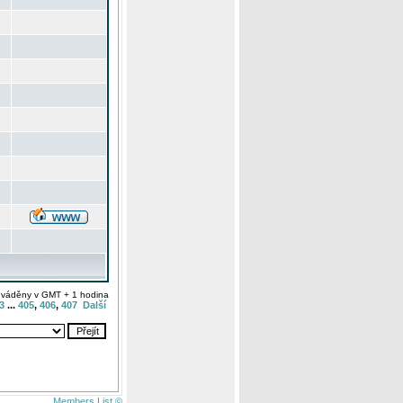
uváděny v GMT + 1 hodina
3
...
405
,
406
,
407
Další
Members List ©