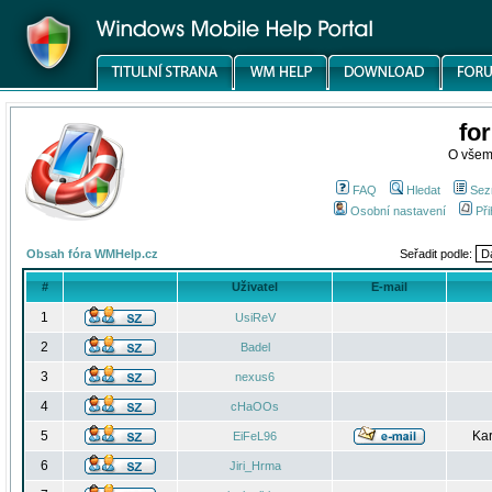
fo
O všem
FAQ
Hledat
Sez
Osobní nastavení
Při
Obsah fóra WMHelp.cz
Seřadit podle:
#
Uživatel
E-mail
1
UsiReV
2
Badel
3
nexus6
4
cHaOOs
5
Kar
EiFeL96
6
Jiri_Hrma