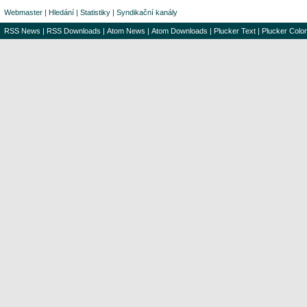
Webmaster
|
Hledání
|
Statistiky
|
Syndikační kanály
RSS News
|
RSS Downloads
|
Atom News
|
Atom Downloads
|
Plucker Text
|
Plucker Color