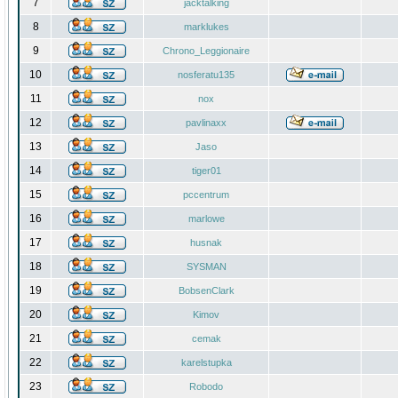
7
jacktalking
8
marklukes
9
Chrono_Leggionaire
10
nosferatu135
11
nox
12
pavlinaxx
13
Jaso
14
tiger01
15
pccentrum
16
marlowe
17
husnak
18
SYSMAN
19
BobsenClark
20
Kimov
21
cemak
22
karelstupka
23
Robodo