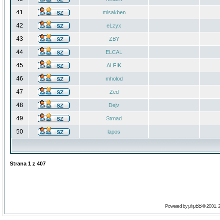
41
misakben
42
eLzyx
43
ZBY
44
ELCAL
45
ALFIK
46
mholod
47
Zed
48
Dejv
49
Strnad
50
lapos
Strana
1
z
407
phpBB
Powered by
© 2001, 