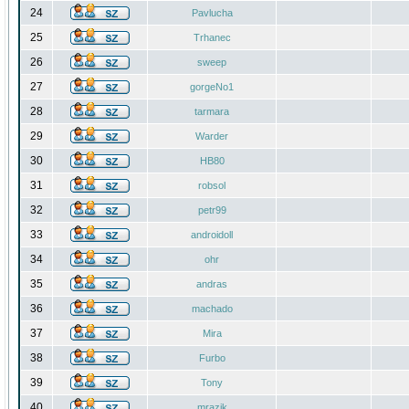
24
Pavlucha
25
Trhanec
26
sweep
27
gorgeNo1
28
tarmara
29
Warder
30
HB80
31
robsol
32
petr99
33
androidoll
34
ohr
35
andras
36
machado
37
Mira
38
Furbo
39
Tony
40
mrazik