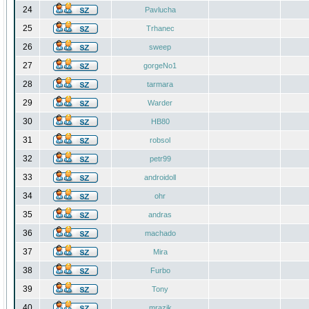
24
Pavlucha
25
Trhanec
26
sweep
27
gorgeNo1
28
tarmara
29
Warder
30
HB80
31
robsol
32
petr99
33
androidoll
34
ohr
35
andras
36
machado
37
Mira
38
Furbo
39
Tony
40
mrazik