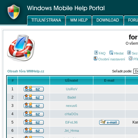
fo
O všem
FAQ
Hledat
Sez
Osobní nastavení
Při
Obsah fóra WMHelp.cz
Seřadit podle:
#
Uživatel
E-mail
1
UsiReV
2
Badel
3
nexus6
4
cHaOOs
5
Kar
EiFeL96
6
Jiri_Hrma