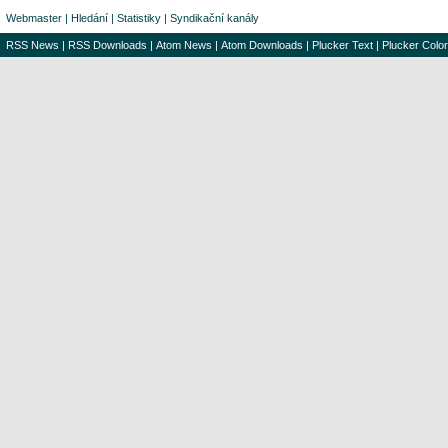
Webmaster
|
Hledání
|
Statistiky
|
Syndikační kanály
RSS News
|
RSS Downloads
|
Atom News
|
Atom Downloads
|
Plucker Text
|
Plucker Color