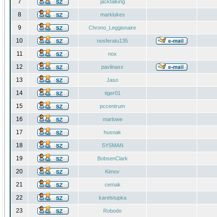
7
jacktalking
8
marklukes
9
Chrono_Leggionaire
10
nosferatu135
11
nox
12
pavlinaxx
13
Jaso
14
tiger01
15
pccentrum
16
marlowe
17
husnak
18
SYSMAN
19
BobsenClark
20
Kimov
21
cemak
22
karelstupka
23
Robodo