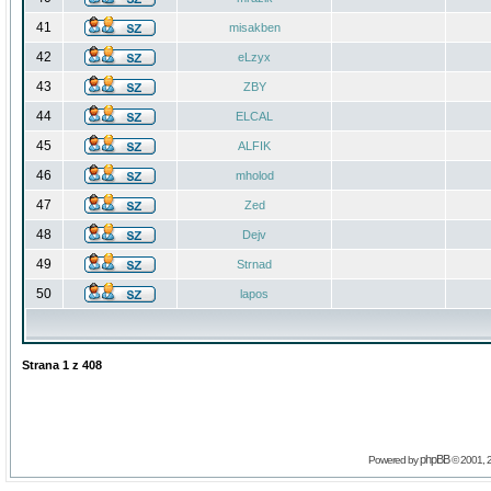
41
misakben
42
eLzyx
43
ZBY
44
ELCAL
45
ALFIK
46
mholod
47
Zed
48
Dejv
49
Strnad
50
lapos
Strana
1
z
408
phpBB
Powered by
© 2001, 