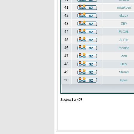
41
misakben
42
eLzyx
43
ZBY
44
ELCAL
45
ALFIK
46
mholod
47
Zed
48
Dejv
49
Strnad
50
lapos
Strana
1
z
407