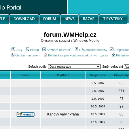
forum.WMHelp.cz
O všem, co souvisí s Windows Mobile
FAQ
Hledat
Seznam uživatelů
Uživatelské skupiny
Registrac
Osobní nastavení
Přihlásit se pro kontrolu soukromých zpráv
Přihlášen
Seřadit podle:
Směr seřazení
E-mail
Bydliště
Registrace
Příspěvky
65
2.5. 2007
271
2.5. 2007
27
2.5. 2007
37
10.5. 2007
Karlovy Vary / Praha
88
13.5. 2007
3
17.5. 2007