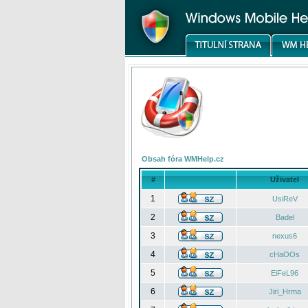
Obsah fóra WMHelp.cz
#
Uživatel
1
UsiReV
2
Badel
3
nexus6
4
cHaOOs
5
EiFeL96
6
Jiri_Hrma