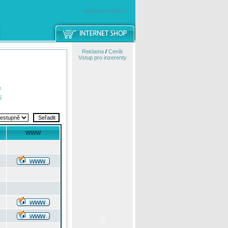
windowsmobile.cz
Reklama
/
Ceník
Vstup pro inzerenty
e
í
WWW