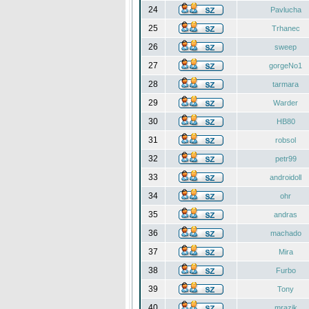
24
Pavlucha
25
Trhanec
26
sweep
27
gorgeNo1
28
tarmara
29
Warder
30
HB80
31
robsol
32
petr99
33
androidoll
34
ohr
35
andras
36
machado
37
Mira
38
Furbo
39
Tony
40
mrazik