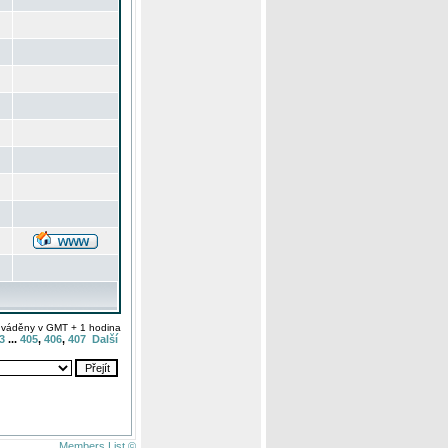
uváděny v GMT + 1 hodina
3
...
405
,
406
,
407
Další
Members List ©