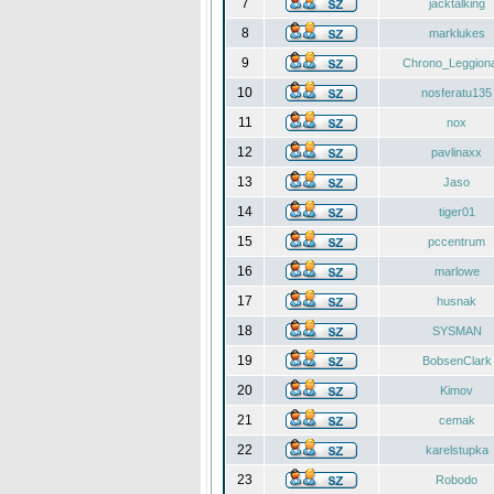
7
jacktalking
8
marklukes
9
Chrono_Leggiona
10
nosferatu135
11
nox
12
pavlinaxx
13
Jaso
14
tiger01
15
pccentrum
16
marlowe
17
husnak
18
SYSMAN
19
BobsenClark
20
Kimov
21
cemak
22
karelstupka
23
Robodo