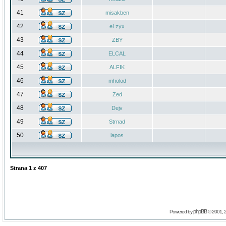
41
misakben
42
eLzyx
43
ZBY
44
ELCAL
45
ALFIK
46
mholod
47
Zed
48
Dejv
49
Strnad
50
lapos
Strana
1
z
407
phpBB
Powered by
© 2001, 