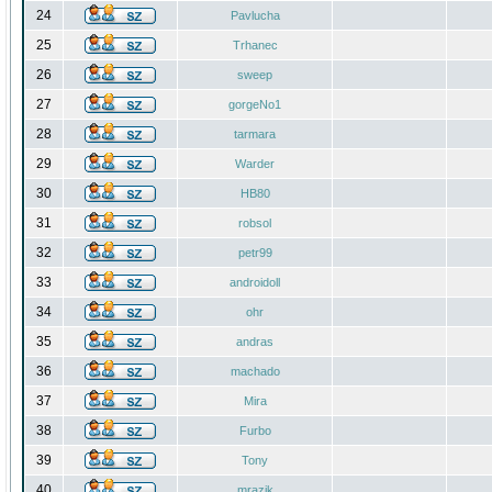
24
Pavlucha
25
Trhanec
26
sweep
27
gorgeNo1
28
tarmara
29
Warder
30
HB80
31
robsol
32
petr99
33
androidoll
34
ohr
35
andras
36
machado
37
Mira
38
Furbo
39
Tony
40
mrazik