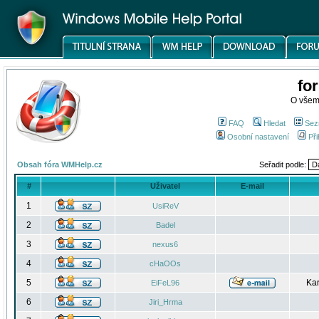
fo
O všem
FAQ
Hledat
Sez
Osobní nastavení
Při
Obsah fóra WMHelp.cz
Seřadit podle:
#
Uživatel
E-mail
1
UsiReV
2
Badel
3
nexus6
4
cHaOOs
5
Kar
EiFeL96
6
Jiri_Hrma