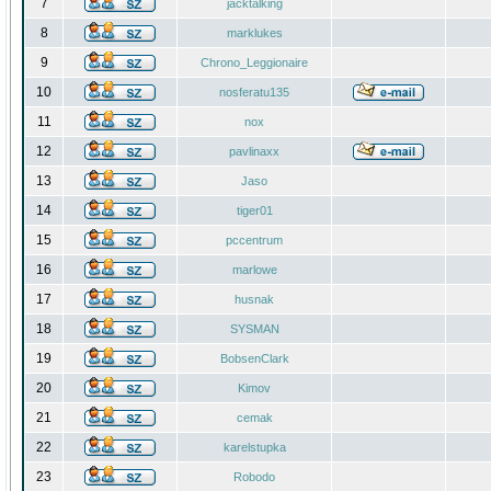
7
jacktalking
8
marklukes
9
Chrono_Leggionaire
10
nosferatu135
11
nox
12
pavlinaxx
13
Jaso
14
tiger01
15
pccentrum
16
marlowe
17
husnak
18
SYSMAN
19
BobsenClark
20
Kimov
21
cemak
22
karelstupka
23
Robodo