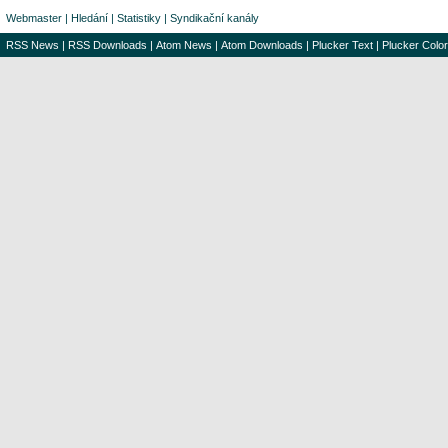
Webmaster
|
Hledání
|
Statistiky
|
Syndikační kanály
RSS News
|
RSS Downloads
|
Atom News
|
Atom Downloads
|
Plucker Text
|
Plucker Color