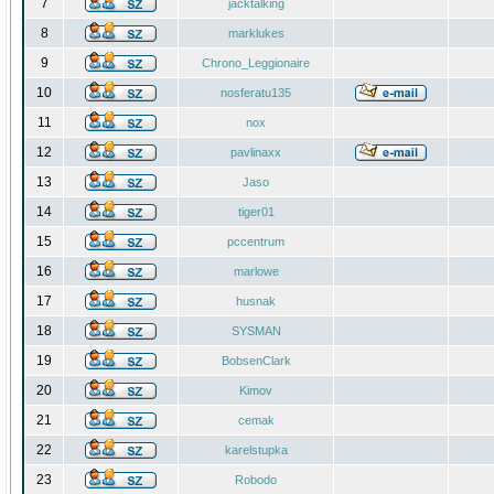
7
jacktalking
8
marklukes
9
Chrono_Leggionaire
10
nosferatu135
11
nox
12
pavlinaxx
13
Jaso
14
tiger01
15
pccentrum
16
marlowe
17
husnak
18
SYSMAN
19
BobsenClark
20
Kimov
21
cemak
22
karelstupka
23
Robodo