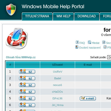
fo
O všem
FAQ
Hledat
Sez
Osobní nastavení
Při
Obsah fóra WMHelp.cz
Seřadit podle:
#
Uživatel
E-mail
1
UsiReV
2
Badel
3
nexus6
4
cHaOOs
5
Kar
EiFeL96
6
Jiri_Hrma