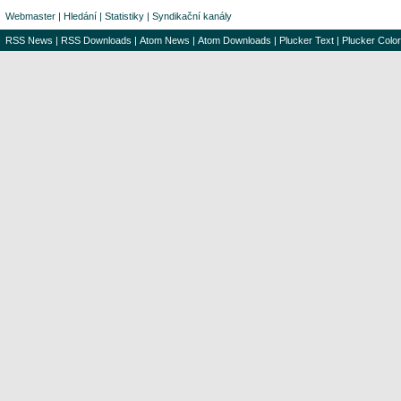
Webmaster
|
Hledání
|
Statistiky
|
Syndikační kanály
RSS News
|
RSS Downloads
|
Atom News
|
Atom Downloads
|
Plucker Text
|
Plucker Color