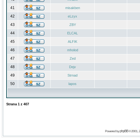
41
misakben
42
eLzyx
43
ZBY
44
ELCAL
45
ALFIK
46
mholod
47
Zed
48
Dejv
49
Strnad
50
lapos
Strana
1
z
407
phpBB
Powered by
© 2001, 