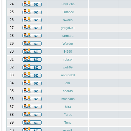
24
Pavlucha
25
Trhanec
26
sweep
27
gorgeNo1
28
tarmara
29
Warder
30
HB80
31
robsol
32
petr99
33
androidoll
34
ohr
35
andras
36
machado
37
Mira
38
Furbo
39
Tony
40
mrazik