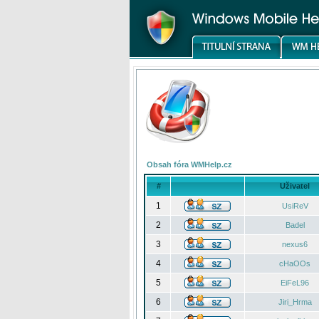
Obsah fóra WMHelp.cz
#
Uživatel
1
UsiReV
2
Badel
3
nexus6
4
cHaOOs
5
EiFeL96
6
Jiri_Hrma