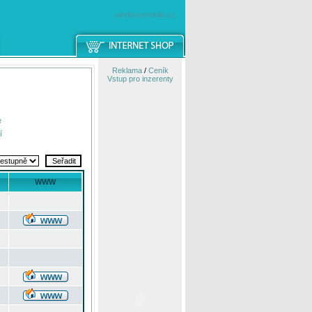
windowsmobile.cz
Reklama
/
Ceník
Vstup pro inzerenty
e
í
WWW