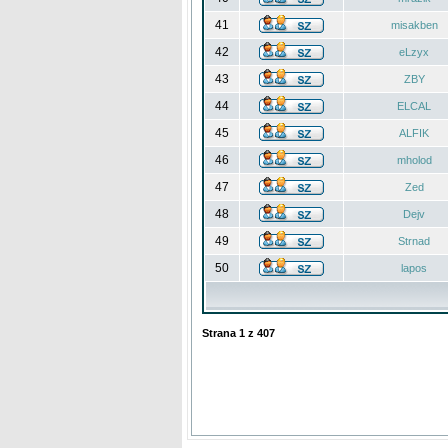
41
misakben
42
eLzyx
43
ZBY
44
ELCAL
45
ALFIK
46
mholod
47
Zed
48
Dejv
49
Strnad
50
lapos
Strana
1
z
407