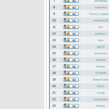
7
jacktalking
8
marklukes
9
Chrono_Leggiona
10
nosferatu135
11
nox
12
pavlinaxx
13
Jaso
14
tiger01
15
pccentrum
16
marlowe
17
husnak
18
SYSMAN
19
BobsenClark
20
Kimov
21
cemak
22
karelstupka
23
Robodo