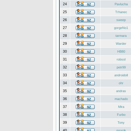
24
Pavlucha
25
Trhanec
26
sweep
27
gorgeNo1
28
tarmara
29
Warder
30
HB80
31
robsol
32
petr99
33
androidoll
34
ohr
35
andras
36
machado
37
Mira
38
Furbo
39
Tony
40
mrazik