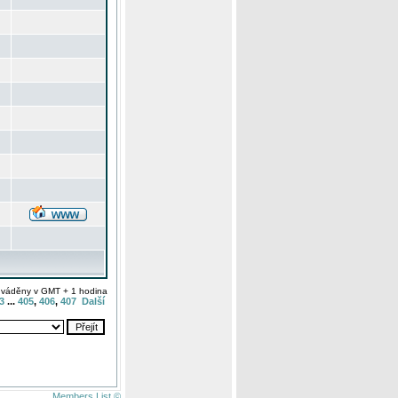
uváděny v GMT + 1 hodina
3
...
405
,
406
,
407
Další
Members List ©