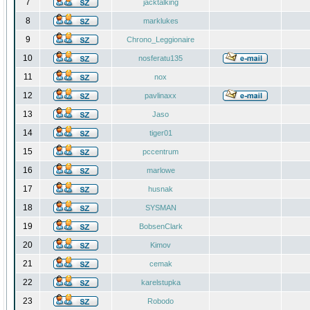
7
jacktalking
8
marklukes
9
Chrono_Leggionaire
10
nosferatu135
11
nox
12
pavlinaxx
13
Jaso
14
tiger01
15
pccentrum
16
marlowe
17
husnak
18
SYSMAN
19
BobsenClark
20
Kimov
21
cemak
22
karelstupka
23
Robodo