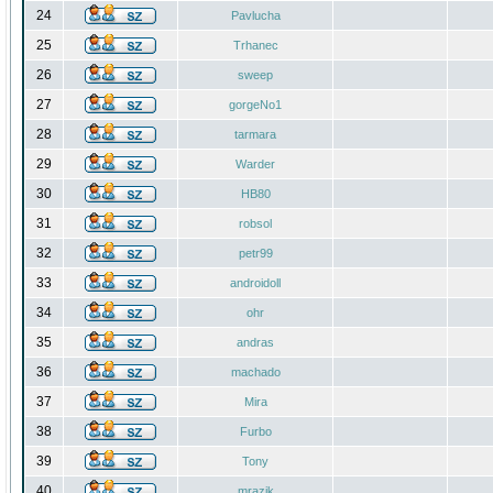
24
Pavlucha
25
Trhanec
26
sweep
27
gorgeNo1
28
tarmara
29
Warder
30
HB80
31
robsol
32
petr99
33
androidoll
34
ohr
35
andras
36
machado
37
Mira
38
Furbo
39
Tony
40
mrazik