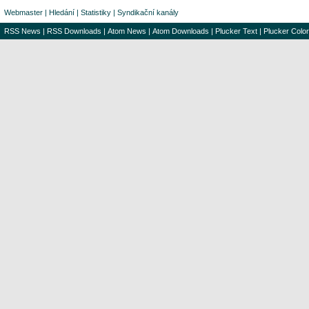
Webmaster
|
Hledání
|
Statistiky
|
Syndikační kanály
RSS News
|
RSS Downloads
|
Atom News
|
Atom Downloads
|
Plucker Text
|
Plucker Color