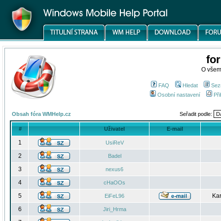
fo
O všem
FAQ
Hledat
Sez
Osobní nastavení
Při
Obsah fóra WMHelp.cz
Seřadit podle:
#
Uživatel
E-mail
1
UsiReV
2
Badel
3
nexus6
4
cHaOOs
5
Kar
EiFeL96
6
Jiri_Hrma