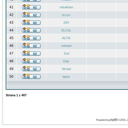
41
misakben
42
eLzyx
43
ZBY
44
ELCAL
45
ALFIK
46
mholod
47
Zed
48
Dejv
49
Strnad
50
lapos
Strana
1
z
407
phpBB
Powered by
© 2001, 