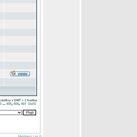
uváděny v GMT + 1 hodina
3
...
405
,
406
,
407
Další
Members List ©