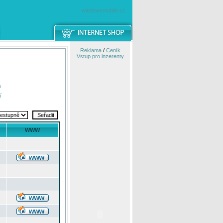
windowsmobile.cz
Reklama
/
Ceník
Vstup pro inzerenty
e
í
WWW