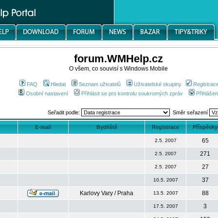
forum.WMHelp.cz
O všem, co souvisí s Windows Mobile
FAQ
Hledat
Seznam uživatelů
Uživatelské skupiny
Registrac
Osobní nastavení
Přihlásit se pro kontrolu soukromých zpráv
Přihlášen
Seřadit podle:
Směr seřazení
E-mail
Bydliště
Registrace
Příspěvky
65
2.5. 2007
271
2.5. 2007
27
2.5. 2007
37
10.5. 2007
Karlovy Vary / Praha
88
13.5. 2007
3
17.5. 2007