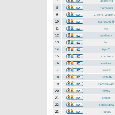
7
jacktalking
8
marklukes
9
Chrono_Leggiona
10
nosferatu135
11
nox
12
pavlinaxx
13
Jaso
14
tiger01
15
pccentrum
16
marlowe
17
husnak
18
SYSMAN
19
BobsenClark
20
Kimov
21
cemak
22
karelstupka
23
Robodo