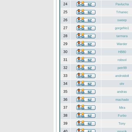
24
Pavlucha
25
Trhanec
26
sweep
27
gorgeNo1
28
tarmara
29
Warder
30
HB80
31
robsol
32
petr99
33
androidoll
34
ohr
35
andras
36
machado
37
Mira
38
Furbo
39
Tony
40
mrazik