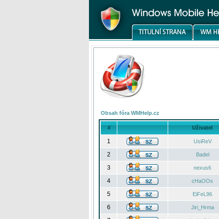
Obsah fóra WMHelp.cz
#
Uživatel
1
UsiReV
2
Badel
3
nexus6
4
cHaOOs
5
EiFeL96
6
Jiri_Hrma