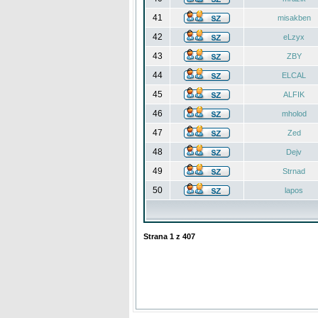
41
misakben
42
eLzyx
43
ZBY
44
ELCAL
45
ALFIK
46
mholod
47
Zed
48
Dejv
49
Strnad
50
lapos
Strana
1
z
407