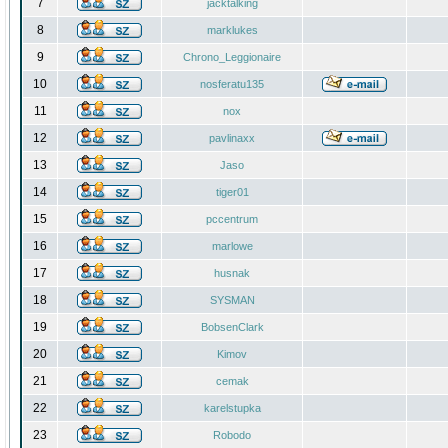
7
jacktalking
8
marklukes
9
Chrono_Leggionaire
10
nosferatu135
11
nox
12
pavlinaxx
13
Jaso
14
tiger01
15
pccentrum
16
marlowe
17
husnak
18
SYSMAN
19
BobsenClark
20
Kimov
21
cemak
22
karelstupka
23
Robodo