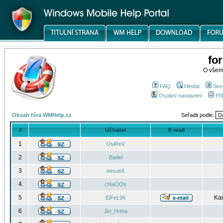
fo
O všem
FAQ
Hledat
Sez
Osobní nastavení
Při
Obsah fóra WMHelp.cz
Seřadit podle:
#
Uživatel
E-mail
1
UsiReV
2
Badel
3
nexus6
4
cHaOOs
5
Kar
EiFeL96
6
Jiri_Hrma