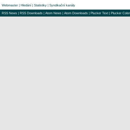
Webmaster
|
Hledání
|
Statistiky
|
Syndikační kanály
RSS News
|
RSS Downloads
|
Atom News
|
Atom Downloads
|
Plucker Text
|
Plucker Color