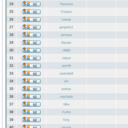
24
Pavlucha
25
Trhanec
26
sweep
27
gorgeNo1
28
tarmara
29
Warder
30
HB80
31
robsol
32
petr99
33
androidoll
34
ohr
35
andras
36
machado
37
Mira
38
Furbo
39
Tony
40
mrazik