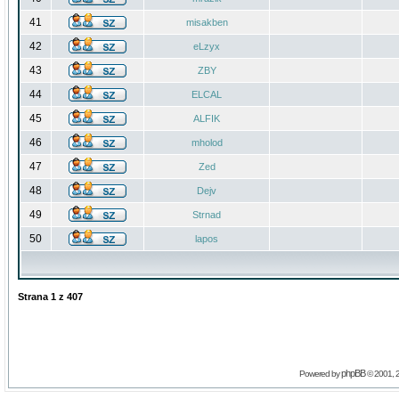
41
misakben
42
eLzyx
43
ZBY
44
ELCAL
45
ALFIK
46
mholod
47
Zed
48
Dejv
49
Strnad
50
lapos
Strana
1
z
407
phpBB
Powered by
© 2001, 