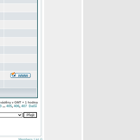
uváděny v GMT + 1 hodina
3
...
405
,
406
,
407
Další
Members List ©