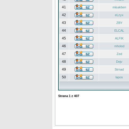
41
misakben
42
eLzyx
43
ZBY
44
ELCAL
45
ALFIK
46
mholod
47
Zed
48
Dejv
49
Strnad
50
lapos
Strana
1
z
407