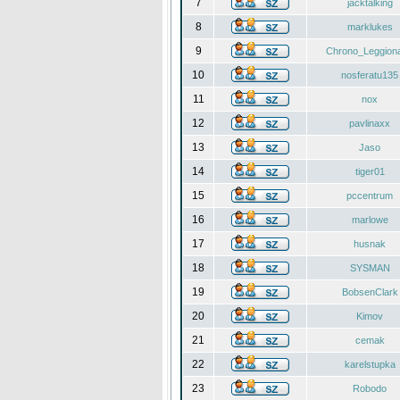
7
jacktalking
8
marklukes
9
Chrono_Leggiona
10
nosferatu135
11
nox
12
pavlinaxx
13
Jaso
14
tiger01
15
pccentrum
16
marlowe
17
husnak
18
SYSMAN
19
BobsenClark
20
Kimov
21
cemak
22
karelstupka
23
Robodo