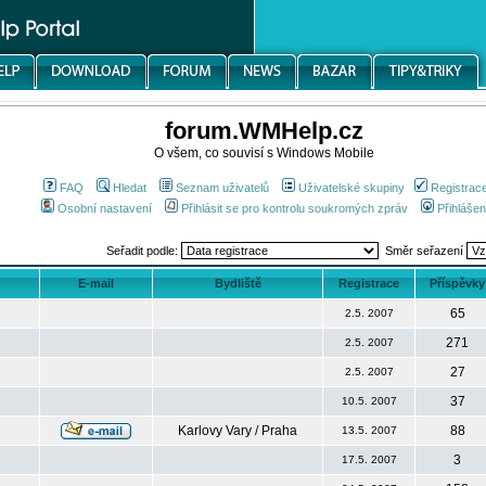
forum.WMHelp.cz
O všem, co souvisí s Windows Mobile
FAQ
Hledat
Seznam uživatelů
Uživatelské skupiny
Registrac
Osobní nastavení
Přihlásit se pro kontrolu soukromých zpráv
Přihlášen
Seřadit podle:
Směr seřazení
E-mail
Bydliště
Registrace
Příspěvky
65
2.5. 2007
271
2.5. 2007
27
2.5. 2007
37
10.5. 2007
Karlovy Vary / Praha
88
13.5. 2007
3
17.5. 2007