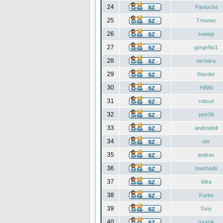
24
Pavlucha
25
Trhanec
26
sweep
27
gorgeNo1
28
tarmara
29
Warder
30
HB80
31
robsol
32
petr99
33
androidoll
34
ohr
35
andras
36
machado
37
Mira
38
Furbo
39
Tony
40
mrazik