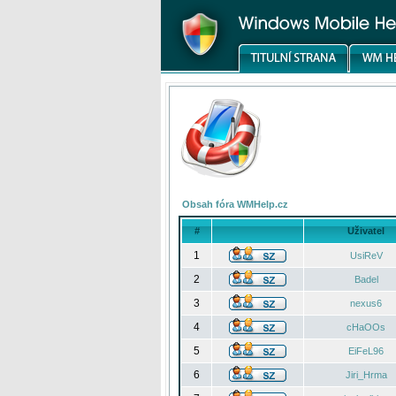
Obsah fóra WMHelp.cz
#
Uživatel
1
UsiReV
2
Badel
3
nexus6
4
cHaOOs
5
EiFeL96
6
Jiri_Hrma