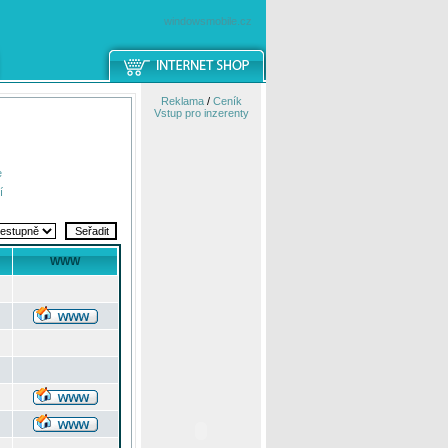
windowsmobile.cz
Reklama
/
Ceník
Vstup pro inzerenty
e
í
WWW