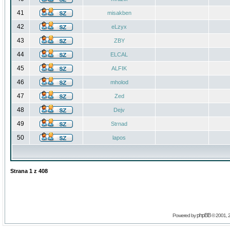
41
misakben
42
eLzyx
43
ZBY
44
ELCAL
45
ALFIK
46
mholod
47
Zed
48
Dejv
49
Strnad
50
lapos
Strana
1
z
408
phpBB
Powered by
© 2001, 