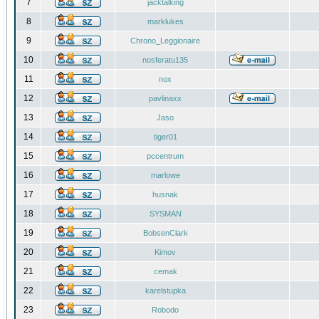
7
jacktalking
8
marklukes
9
Chrono_Leggionaire
10
nosferatu135
11
nox
12
pavlinaxx
13
Jaso
14
tiger01
15
pccentrum
16
marlowe
17
husnak
18
SYSMAN
19
BobsenClark
20
Kimov
21
cemak
22
karelstupka
23
Robodo