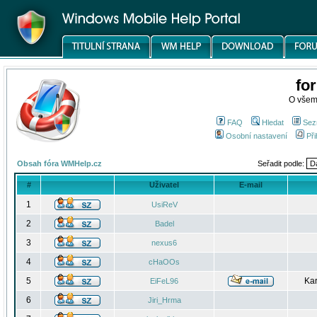
fo
O všem
FAQ
Hledat
Sez
Osobní nastavení
Při
Obsah fóra WMHelp.cz
Seřadit podle:
#
Uživatel
E-mail
1
UsiReV
2
Badel
3
nexus6
4
cHaOOs
5
Kar
EiFeL96
6
Jiri_Hrma