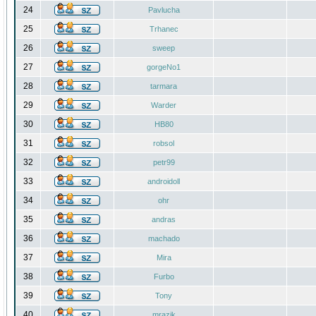
24
Pavlucha
25
Trhanec
26
sweep
27
gorgeNo1
28
tarmara
29
Warder
30
HB80
31
robsol
32
petr99
33
androidoll
34
ohr
35
andras
36
machado
37
Mira
38
Furbo
39
Tony
40
mrazik