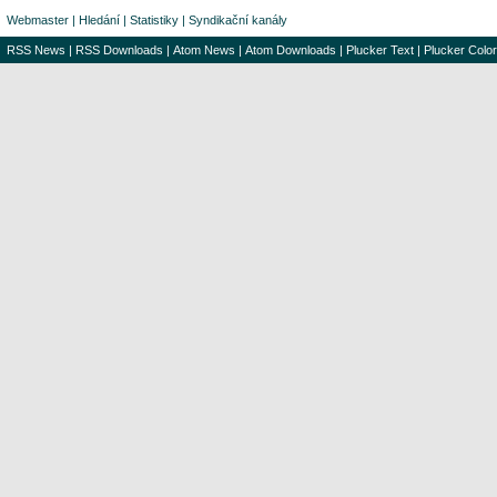
Webmaster
|
Hledání
|
Statistiky
|
Syndikační kanály
RSS News
|
RSS Downloads
|
Atom News
|
Atom Downloads
|
Plucker Text
|
Plucker Color