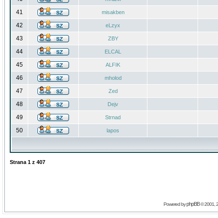
41
misakben
42
eLzyx
43
ZBY
44
ELCAL
45
ALFIK
46
mholod
47
Zed
48
Dejv
49
Strnad
50
lapos
Strana
1
z
407
phpBB
Powered by
© 2001, 