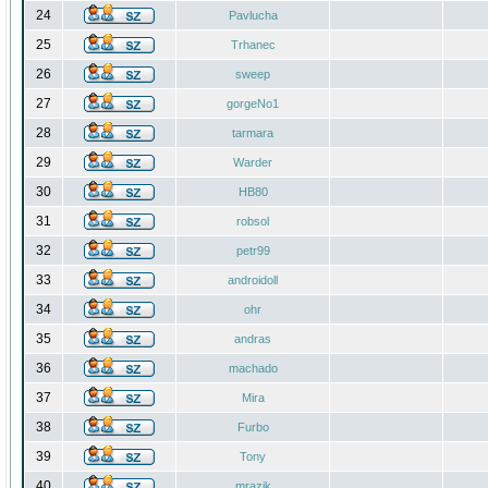
24
Pavlucha
25
Trhanec
26
sweep
27
gorgeNo1
28
tarmara
29
Warder
30
HB80
31
robsol
32
petr99
33
androidoll
34
ohr
35
andras
36
machado
37
Mira
38
Furbo
39
Tony
40
mrazik