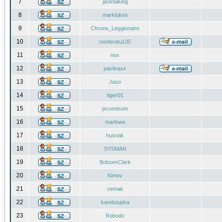
7
jacktalking
8
marklukes
9
Chrono_Leggionaire
10
nosferatu135
11
nox
12
pavlinaxx
13
Jaso
14
tiger01
15
pccentrum
16
marlowe
17
husnak
18
SYSMAN
19
BobsenClark
20
Kimov
21
cemak
22
karelstupka
23
Robodo