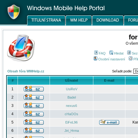
fo
O všem
FAQ
Hledat
Sez
Osobní nastavení
Při
Obsah fóra WMHelp.cz
Seřadit podle:
#
Uživatel
E-mail
1
UsiReV
2
Badel
3
nexus6
4
cHaOOs
5
Kar
EiFeL96
6
Jiri_Hrma