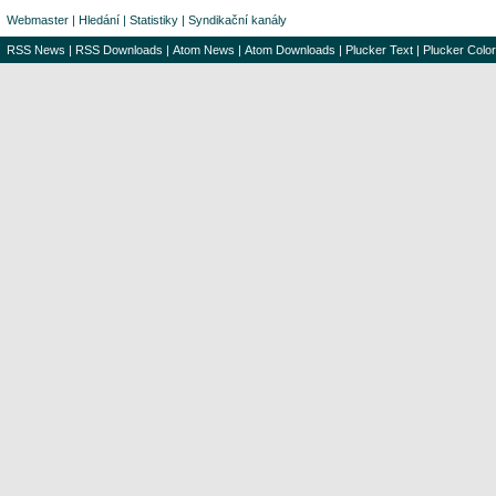
Webmaster
|
Hledání
|
Statistiky
|
Syndikační kanály
RSS News
|
RSS Downloads
|
Atom News
|
Atom Downloads
|
Plucker Text
|
Plucker Color