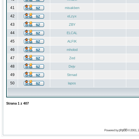
41
misakben
42
eLzyx
43
ZBY
44
ELCAL
45
ALFIK
46
mholod
47
Zed
48
Dejv
49
Strnad
50
lapos
Strana
1
z
407
phpBB
Powered by
© 2001, 