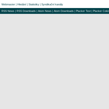
Webmaster
|
Hledání
|
Statistiky
|
Syndikační kanály
RSS News
|
RSS Downloads
|
Atom News
|
Atom Downloads
|
Plucker Text
|
Plucker Color