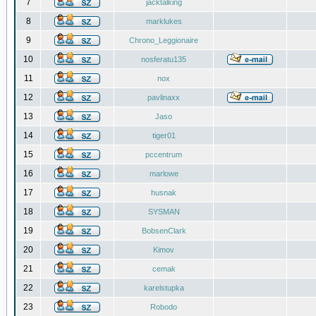
7
jacktalking
8
marklukes
9
Chrono_Leggionaire
10
nosferatu135
11
nox
12
pavlinaxx
13
Jaso
14
tiger01
15
pccentrum
16
marlowe
17
husnak
18
SYSMAN
19
BobsenClark
20
Kimov
21
cemak
22
karelstupka
23
Robodo