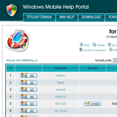
fo
O všem
FAQ
Hledat
Sez
Osobní nastavení
Při
Obsah fóra WMHelp.cz
Seřadit podle:
#
Uživatel
E-mail
1
UsiReV
2
Badel
3
nexus6
4
cHaOOs
5
Kar
EiFeL96
6
Jiri_Hrma