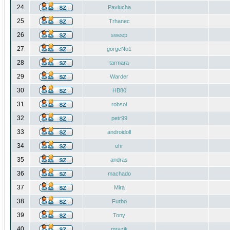
24
Pavlucha
25
Trhanec
26
sweep
27
gorgeNo1
28
tarmara
29
Warder
30
HB80
31
robsol
32
petr99
33
androidoll
34
ohr
35
andras
36
machado
37
Mira
38
Furbo
39
Tony
40
mrazik