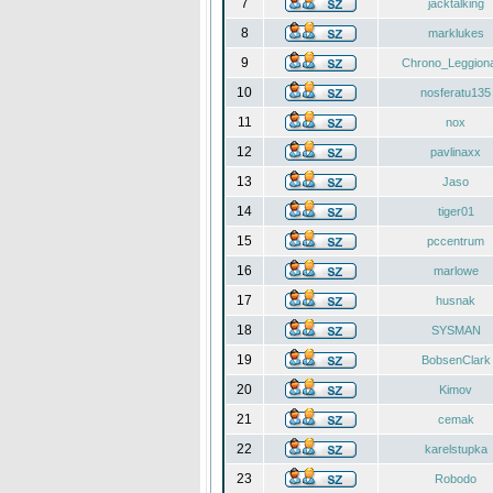
7
jacktalking
8
marklukes
9
Chrono_Leggiona
10
nosferatu135
11
nox
12
pavlinaxx
13
Jaso
14
tiger01
15
pccentrum
16
marlowe
17
husnak
18
SYSMAN
19
BobsenClark
20
Kimov
21
cemak
22
karelstupka
23
Robodo