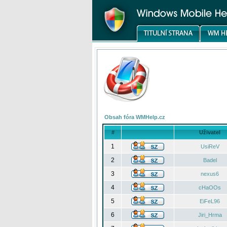
Obsah fóra WMHelp.cz
#
Uživatel
1
UsiReV
2
Badel
3
nexus6
4
cHaOOs
5
EiFeL96
6
Jiri_Hrma