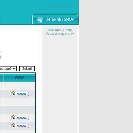
windowsmobile.cz
Reklama
/
Ceník
Vstup pro inzerenty
e
í
WWW