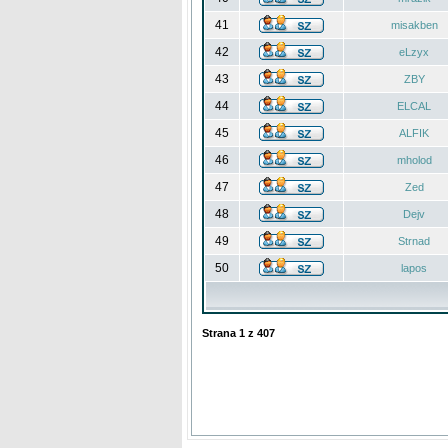
41
misakben
42
eLzyx
43
ZBY
44
ELCAL
45
ALFIK
46
mholod
47
Zed
48
Dejv
49
Strnad
50
lapos
Strana
1
z
407