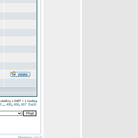
uváděny v GMT + 1 hodina
3
...
405
,
406
,
407
Další
Members List ©