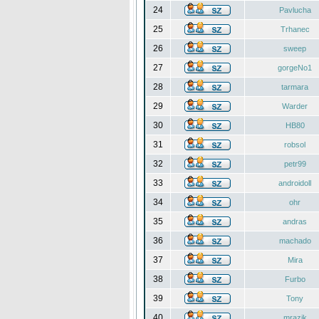
24
Pavlucha
25
Trhanec
26
sweep
27
gorgeNo1
28
tarmara
29
Warder
30
HB80
31
robsol
32
petr99
33
androidoll
34
ohr
35
andras
36
machado
37
Mira
38
Furbo
39
Tony
40
mrazik