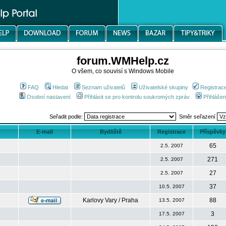
forum.WMHelp.cz
O všem, co souvisí s Windows Mobile
FAQ
Hledat
Seznam uživatelů
Uživatelské skupiny
Registrac
Osobní nastavení
Přihlásit se pro kontrolu soukromých zpráv
Přihlášen
Seřadit podle:
Směr seřazení
E-mail
Bydliště
Registrace
Příspěvky
65
2.5. 2007
271
2.5. 2007
27
2.5. 2007
37
10.5. 2007
Karlovy Vary / Praha
88
13.5. 2007
3
17.5. 2007