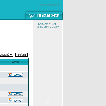
windowsmobile.cz
Reklama
/
Ceník
Vstup pro inzerenty
e
í
WWW