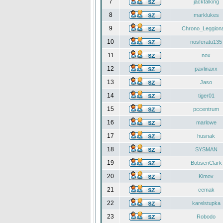
7
jacktalking
8
marklukes
9
Chrono_Leggiona
10
nosferatu135
11
nox
12
pavlinaxx
13
Jaso
14
tiger01
15
pccentrum
16
marlowe
17
husnak
18
SYSMAN
19
BobsenClark
20
Kimov
21
cemak
22
karelstupka
23
Robodo