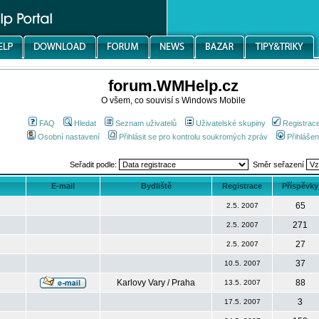
forum.WMHelp.cz
O všem, co souvisí s Windows Mobile
FAQ
Hledat
Seznam uživatelů
Uživatelské skupiny
Registrac
Osobní nastavení
Přihlásit se pro kontrolu soukromých zpráv
Přihlášen
Seřadit podle:
Směr seřazení
E-mail
Bydliště
Registrace
Příspěvky
65
2.5. 2007
271
2.5. 2007
27
2.5. 2007
37
10.5. 2007
Karlovy Vary / Praha
88
13.5. 2007
3
17.5. 2007