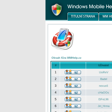
Obsah fóra WMHelp.cz
#
Uživatel
1
UsiReV
2
Badel
3
nexus6
4
cHaOOs
5
EiFeL96
6
Jiri_Hrma