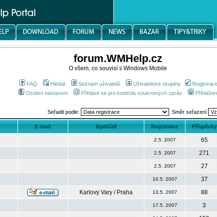
forum.WMHelp.cz
O všem, co souvisí s Windows Mobile
FAQ
Hledat
Seznam uživatelů
Uživatelské skupiny
Registrac
Osobní nastavení
Přihlásit se pro kontrolu soukromých zpráv
Přihlášen
Seřadit podle:
Směr seřazení
E-mail
Bydliště
Registrace
Příspěvky
65
2.5. 2007
271
2.5. 2007
27
2.5. 2007
37
10.5. 2007
Karlovy Vary / Praha
88
13.5. 2007
3
17.5. 2007