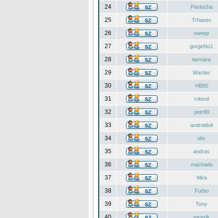
24
Pavlucha
25
Trhanec
26
sweep
27
gorgeNo1
28
tarmara
29
Warder
30
HB80
31
robsol
32
petr99
33
androidoll
34
ohr
35
andras
36
machado
37
Mira
38
Furbo
39
Tony
40
mrazik