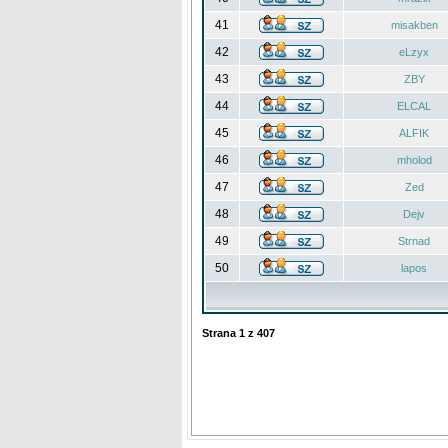
41
misakben
42
eLzyx
43
ZBY
44
ELCAL
45
ALFIK
46
mholod
47
Zed
48
Dejv
49
Strnad
50
lapos
Strana
1
z
407