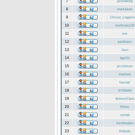
7
jacktalking
8
marklukes
9
Chrono_Leggiona
10
nosferatu135
11
nox
12
pavlinaxx
13
Jaso
14
tiger01
15
pccentrum
16
marlowe
17
husnak
18
SYSMAN
19
BobsenClark
20
Kimov
21
cemak
22
karelstupka
23
Robodo