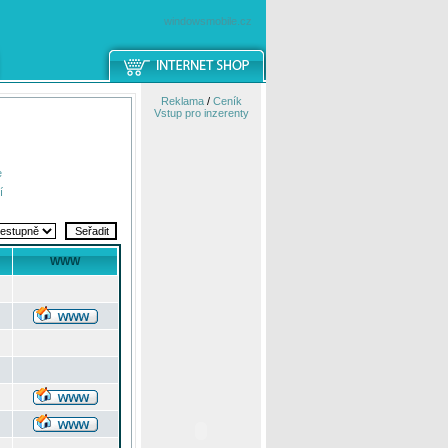
windowsmobile.cz
Reklama
/
Ceník
Vstup pro inzerenty
e
í
WWW