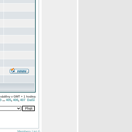
uváděny v GMT + 1 hodina
3
...
405
,
406
,
407
Další
Members List ©