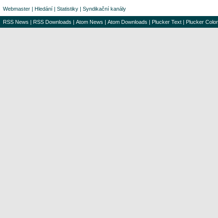
Webmaster
|
Hledání
|
Statistiky
|
Syndikační kanály
RSS News
|
RSS Downloads
|
Atom News
|
Atom Downloads
|
Plucker Text
|
Plucker Color