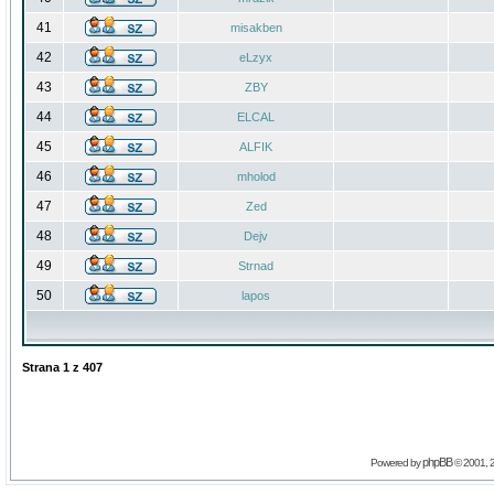
41
misakben
42
eLzyx
43
ZBY
44
ELCAL
45
ALFIK
46
mholod
47
Zed
48
Dejv
49
Strnad
50
lapos
Strana
1
z
407
phpBB
Powered by
© 2001, 