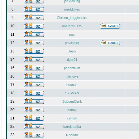
7
jacktalking
8
marklukes
9
Chrono_Leggionaire
10
nosferatu135
11
nox
12
pavlinaxx
13
Jaso
14
tiger01
15
pccentrum
16
marlowe
17
husnak
18
SYSMAN
19
BobsenClark
20
Kimov
21
cemak
22
karelstupka
23
Robodo