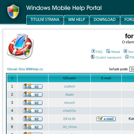
fo
O všem
FAQ
Hledat
Sez
Osobní nastavení
Při
Obsah fóra WMHelp.cz
Seřadit podle:
#
Uživatel
E-mail
1
UsiReV
2
Badel
3
nexus6
4
cHaOOs
5
Kar
EiFeL96
6
Jiri_Hrma