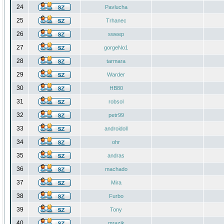
24
Pavlucha
25
Trhanec
26
sweep
27
gorgeNo1
28
tarmara
29
Warder
30
HB80
31
robsol
32
petr99
33
androidoll
34
ohr
35
andras
36
machado
37
Mira
38
Furbo
39
Tony
40
mrazik