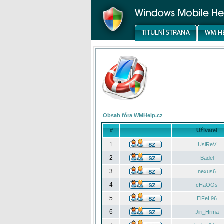
Obsah fóra WMHelp.cz
#
Uživatel
1
UsiReV
2
Badel
3
nexus6
4
cHaOOs
5
EiFeL96
6
Jiri_Hrma