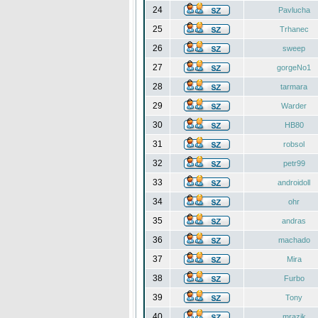
24
Pavlucha
25
Trhanec
26
sweep
27
gorgeNo1
28
tarmara
29
Warder
30
HB80
31
robsol
32
petr99
33
androidoll
34
ohr
35
andras
36
machado
37
Mira
38
Furbo
39
Tony
40
mrazik