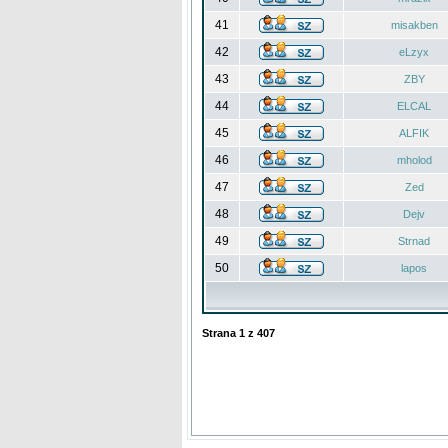
41
misakben
42
eLzyx
43
ZBY
44
ELCAL
45
ALFIK
46
mholod
47
Zed
48
Dejv
49
Strnad
50
lapos
Strana
1
z
407