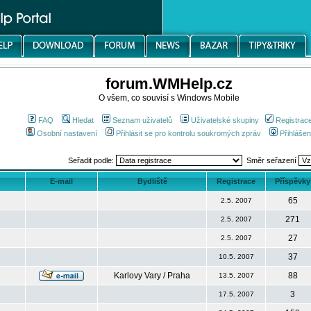
forum.WMHelp.cz
O všem, co souvisí s Windows Mobile
FAQ
Hledat
Seznam uživatelů
Uživatelské skupiny
Registrac
Osobní nastavení
Přihlásit se pro kontrolu soukromých zpráv
Přihlášen
Seřadit podle:
Směr seřazení
E-mail
Bydliště
Registrace
Příspěvky
65
2.5. 2007
271
2.5. 2007
27
2.5. 2007
37
10.5. 2007
Karlovy Vary / Praha
88
13.5. 2007
3
17.5. 2007