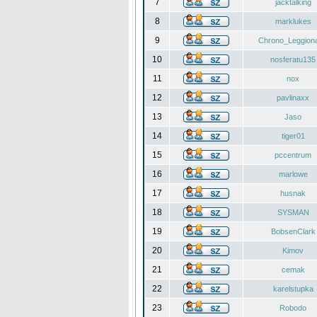
7
jacktalking
8
marklukes
9
Chrono_Leggiona
10
nosferatu135
11
nox
12
pavlinaxx
13
Jaso
14
tiger01
15
pccentrum
16
marlowe
17
husnak
18
SYSMAN
19
BobsenClark
20
Kimov
21
cemak
22
karelstupka
23
Robodo