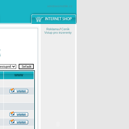
windowsmobile.cz
Reklama
/
Ceník
Vstup pro inzerenty
e
í
WWW