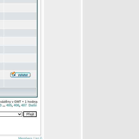
uváděny v GMT + 1 hodina
3
...
405
,
406
,
407
Další
Members List ©