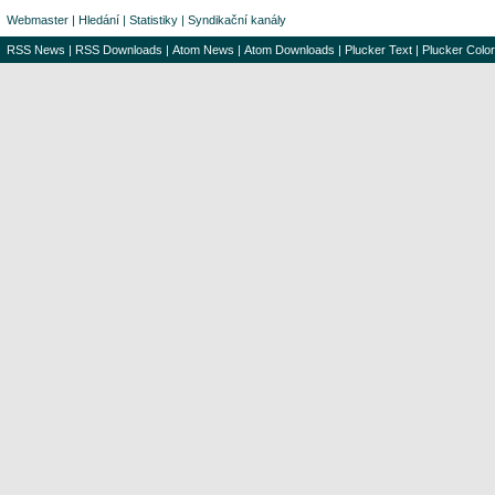
Webmaster
|
Hledání
|
Statistiky
|
Syndikační kanály
RSS News
|
RSS Downloads
|
Atom News
|
Atom Downloads
|
Plucker Text
|
Plucker Color