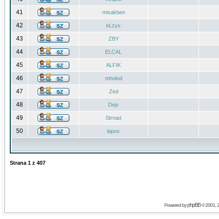
41
misakben
42
eLzyx
43
ZBY
44
ELCAL
45
ALFIK
46
mholod
47
Zed
48
Dejv
49
Strnad
50
lapos
Strana
1
z
407
phpBB
Powered by
© 2001, 