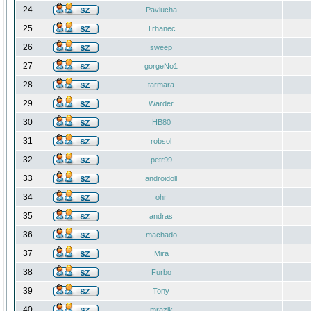
24
Pavlucha
25
Trhanec
26
sweep
27
gorgeNo1
28
tarmara
29
Warder
30
HB80
31
robsol
32
petr99
33
androidoll
34
ohr
35
andras
36
machado
37
Mira
38
Furbo
39
Tony
40
mrazik