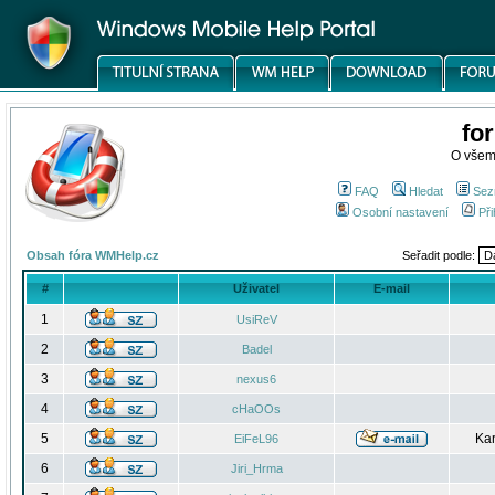
fo
O všem
FAQ
Hledat
Sez
Osobní nastavení
Při
Obsah fóra WMHelp.cz
Seřadit podle:
#
Uživatel
E-mail
1
UsiReV
2
Badel
3
nexus6
4
cHaOOs
5
Kar
EiFeL96
6
Jiri_Hrma