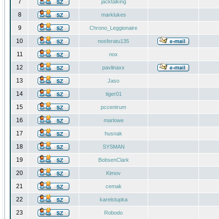
7
jacktalking
8
marklukes
9
Chrono_Leggionaire
10
nosferatu135
11
nox
12
pavlinaxx
13
Jaso
14
tiger01
15
pccentrum
16
marlowe
17
husnak
18
SYSMAN
19
BobsenClark
20
Kimov
21
cemak
22
karelstupka
23
Robodo