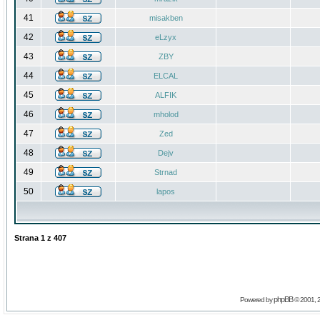
41
misakben
42
eLzyx
43
ZBY
44
ELCAL
45
ALFIK
46
mholod
47
Zed
48
Dejv
49
Strnad
50
lapos
Strana
1
z
407
phpBB
Powered by
© 2001, 