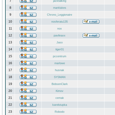
7
jacktalking
8
marklukes
9
Chrono_Leggionaire
10
nosferatu135
11
nox
12
pavlinaxx
13
Jaso
14
tiger01
15
pccentrum
16
marlowe
17
husnak
18
SYSMAN
19
BobsenClark
20
Kimov
21
cemak
22
karelstupka
23
Robodo