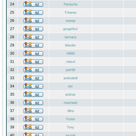
24
Pavlucha
25
Trhanec
26
sweep
27
gorgeNo1
28
tarmara
29
Warder
30
HB80
31
robsol
32
petr99
33
androidoll
34
ohr
35
andras
36
machado
37
Mira
38
Furbo
39
Tony
40
mrazik