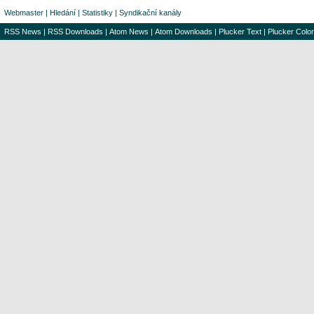
Webmaster
|
Hledání
|
Statistiky
|
Syndikační kanály
RSS News
|
RSS Downloads
|
Atom News
|
Atom Downloads
|
Plucker Text
|
Plucker Color