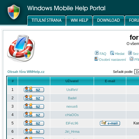
fo
O všem
FAQ
Hledat
Sez
Osobní nastavení
Při
Obsah fóra WMHelp.cz
Seřadit podle:
#
Uživatel
E-mail
1
UsiReV
2
Badel
3
nexus6
4
cHaOOs
5
Kar
EiFeL96
6
Jiri_Hrma