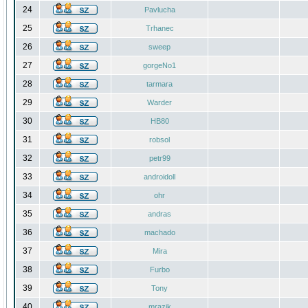
24
Pavlucha
25
Trhanec
26
sweep
27
gorgeNo1
28
tarmara
29
Warder
30
HB80
31
robsol
32
petr99
33
androidoll
34
ohr
35
andras
36
machado
37
Mira
38
Furbo
39
Tony
40
mrazik