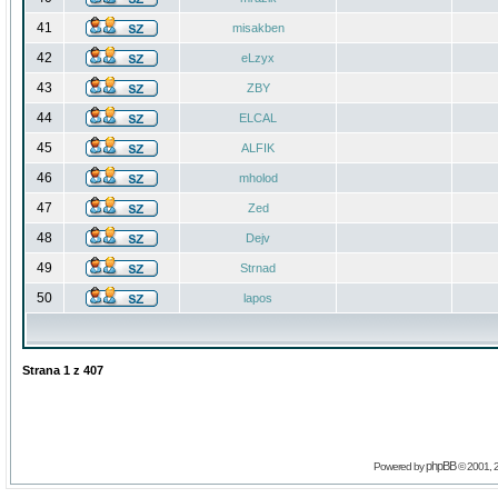
41
misakben
42
eLzyx
43
ZBY
44
ELCAL
45
ALFIK
46
mholod
47
Zed
48
Dejv
49
Strnad
50
lapos
Strana
1
z
407
phpBB
Powered by
© 2001, 