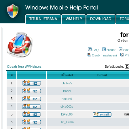
fo
O všem
FAQ
Hledat
Sez
Osobní nastavení
Při
Obsah fóra WMHelp.cz
Seřadit podle:
#
Uživatel
E-mail
1
UsiReV
2
Badel
3
nexus6
4
cHaOOs
5
Kar
EiFeL96
6
Jiri_Hrma