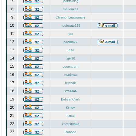
7
jacktalking
8
marklukes
9
Chrono_Leggionaire
10
nosferatu135
11
nox
12
pavlinaxx
13
Jaso
14
tiger01
15
pccentrum
16
marlowe
17
husnak
18
SYSMAN
19
BobsenClark
20
Kimov
21
cemak
22
karelstupka
23
Robodo