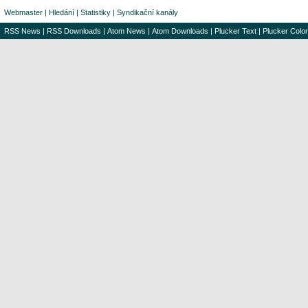
Webmaster
|
Hledání
|
Statistiky
|
Syndikační kanály
RSS News
|
RSS Downloads
|
Atom News
|
Atom Downloads
|
Plucker Text
|
Plucker Color