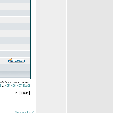
uváděny v GMT + 1 hodina
3
...
405
,
406
,
407
Další
Members List ©