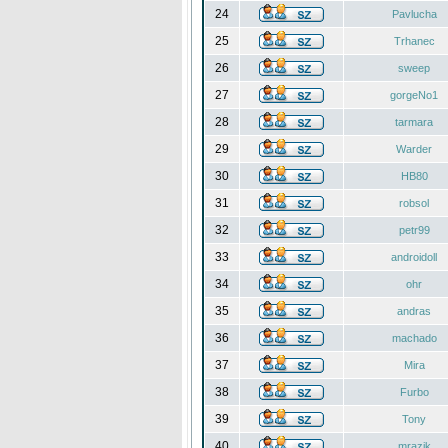
24
Pavlucha
25
Trhanec
26
sweep
27
gorgeNo1
28
tarmara
29
Warder
30
HB80
31
robsol
32
petr99
33
androidoll
34
ohr
35
andras
36
machado
37
Mira
38
Furbo
39
Tony
40
mrazik