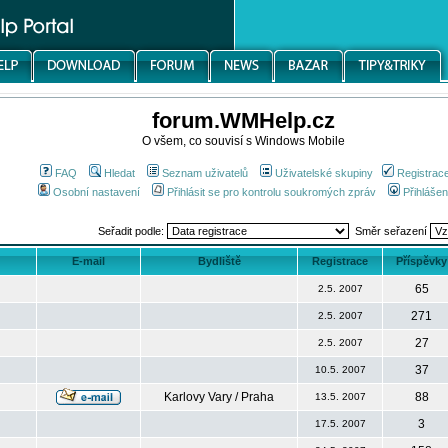
forum.WMHelp.cz
O všem, co souvisí s Windows Mobile
FAQ
Hledat
Seznam uživatelů
Uživatelské skupiny
Registrac
Osobní nastavení
Přihlásit se pro kontrolu soukromých zpráv
Přihlášen
Seřadit podle:
Směr seřazení
E-mail
Bydliště
Registrace
Příspěvky
65
2.5. 2007
271
2.5. 2007
27
2.5. 2007
37
10.5. 2007
Karlovy Vary / Praha
88
13.5. 2007
3
17.5. 2007