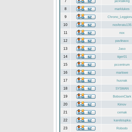
7
jacktalking
8
marklukes
9
Chrono_Leggiona
10
nosferatu135
11
nox
12
pavlinaxx
13
Jaso
14
tiger01
15
pccentrum
16
marlowe
17
husnak
18
SYSMAN
19
BobsenClark
20
Kimov
21
cemak
22
karelstupka
23
Robodo