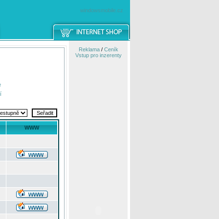
windowsmobile.cz
Reklama
/
Ceník
Vstup pro inzerenty
e
í
WWW