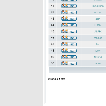
41
misakben
42
eLzyx
43
ZBY
44
ELCAL
45
ALFIK
46
mholod
47
Zed
48
Dejv
49
Strnad
50
lapos
Strana
1
z
407