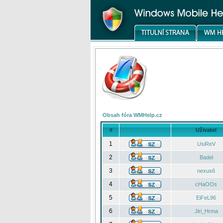
Obsah fóra WMHelp.cz
#
Uživatel
1
UsiReV
2
Badel
3
nexus6
4
cHaOOs
5
EiFeL96
6
Jiri_Hrma