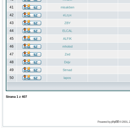
41
misakben
42
eLzyx
43
ZBY
44
ELCAL
45
ALFIK
46
mholod
47
Zed
48
Dejv
49
Strnad
50
lapos
Strana
1
z
407
phpBB
Powered by
© 2001, 