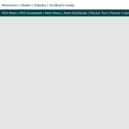
Webmaster
|
Hledání
|
Statistiky
|
Syndikační kanály
RSS News
|
RSS Downloads
|
Atom News
|
Atom Downloads
|
Plucker Text
|
Plucker Color