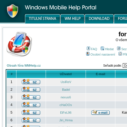
fo
O všem
FAQ
Hledat
Sez
Osobní nastavení
Při
Obsah fóra WMHelp.cz
Seřadit podle:
#
Uživatel
E-mail
1
UsiReV
2
Badel
3
nexus6
4
cHaOOs
5
Kar
EiFeL96
6
Jiri_Hrma