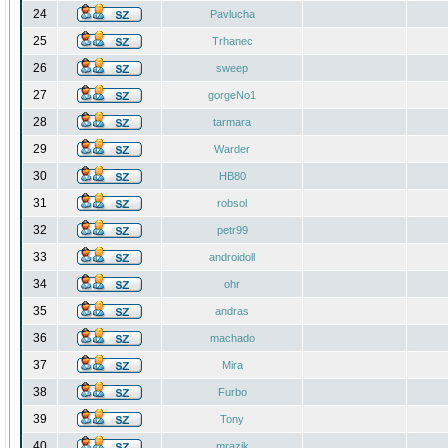
24
Pavlucha
25
Trhanec
26
sweep
27
gorgeNo1
28
tarmara
29
Warder
30
HB80
31
robsol
32
petr99
33
androidoll
34
ohr
35
andras
36
machado
37
Mira
38
Furbo
39
Tony
40
mrazik