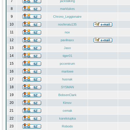
7
jacktalking
8
marklukes
9
Chrono_Leggionaire
10
nosferatu135
11
nox
12
pavlinaxx
13
Jaso
14
tiger01
15
pccentrum
16
marlowe
17
husnak
18
SYSMAN
19
BobsenClark
20
Kimov
21
cemak
22
karelstupka
23
Robodo