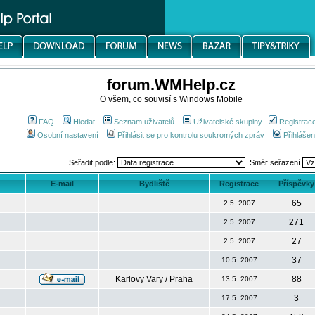
forum.WMHelp.cz
O všem, co souvisí s Windows Mobile
FAQ
Hledat
Seznam uživatelů
Uživatelské skupiny
Registrac
Osobní nastavení
Přihlásit se pro kontrolu soukromých zpráv
Přihlášen
Seřadit podle:
Směr seřazení
E-mail
Bydliště
Registrace
Příspěvky
65
2.5. 2007
271
2.5. 2007
27
2.5. 2007
37
10.5. 2007
Karlovy Vary / Praha
88
13.5. 2007
3
17.5. 2007