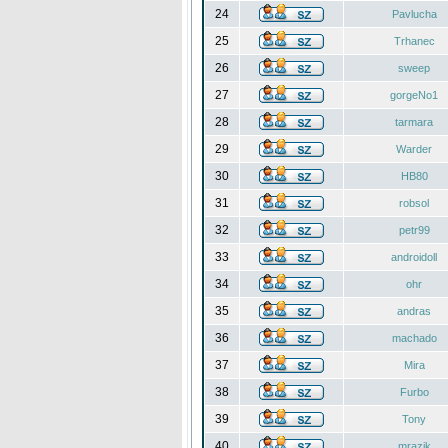
24
Pavlucha
25
Trhanec
26
sweep
27
gorgeNo1
28
tarmara
29
Warder
30
HB80
31
robsol
32
petr99
33
androidoll
34
ohr
35
andras
36
machado
37
Mira
38
Furbo
39
Tony
40
mrazik