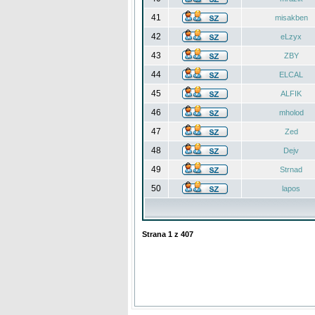
41
misakben
42
eLzyx
43
ZBY
44
ELCAL
45
ALFIK
46
mholod
47
Zed
48
Dejv
49
Strnad
50
lapos
Strana
1
z
407