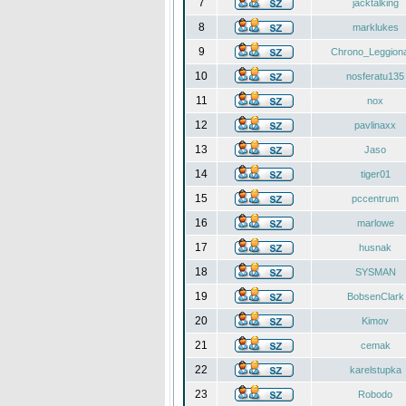
7
jacktalking
8
marklukes
9
Chrono_Leggiona
10
nosferatu135
11
nox
12
pavlinaxx
13
Jaso
14
tiger01
15
pccentrum
16
marlowe
17
husnak
18
SYSMAN
19
BobsenClark
20
Kimov
21
cemak
22
karelstupka
23
Robodo