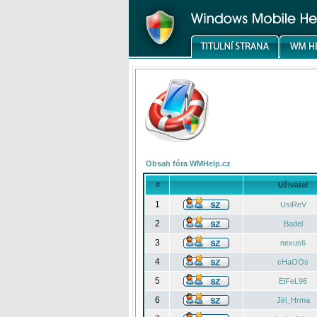
Obsah fóra WMHelp.cz
#
Uživatel
1
UsiReV
2
Badel
3
nexus6
4
cHaOOs
5
EiFeL96
6
Jiri_Hrma