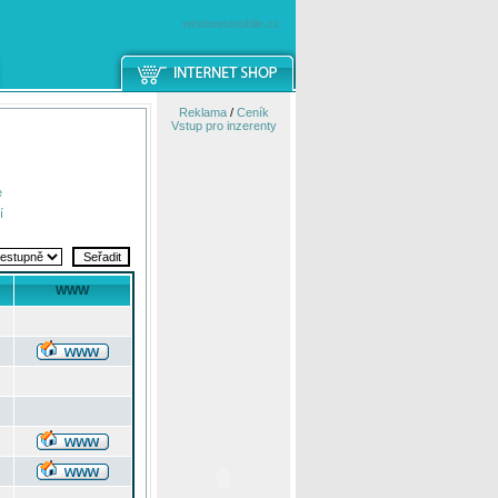
windowsmobile.cz
Reklama
/
Ceník
Vstup pro inzerenty
e
í
WWW