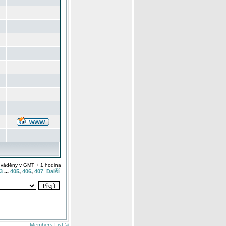
uváděny v GMT + 1 hodina
3
...
405
,
406
,
407
Další
Members List ©