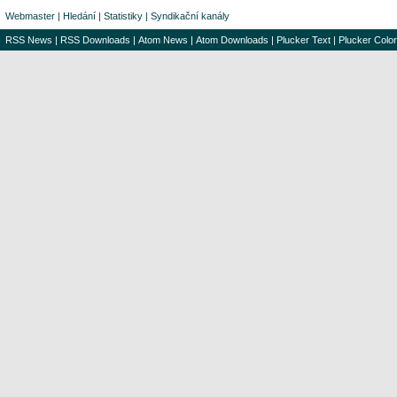
Webmaster
|
Hledání
|
Statistiky
|
Syndikační kanály
RSS News
|
RSS Downloads
|
Atom News
|
Atom Downloads
|
Plucker Text
|
Plucker Color