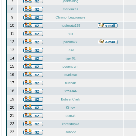
7
jacktalking
8
marklukes
9
Chrono_Leggionaire
10
nosferatu135
11
nox
12
pavlinaxx
13
Jaso
14
tiger01
15
pccentrum
16
marlowe
17
husnak
18
SYSMAN
19
BobsenClark
20
Kimov
21
cemak
22
karelstupka
23
Robodo