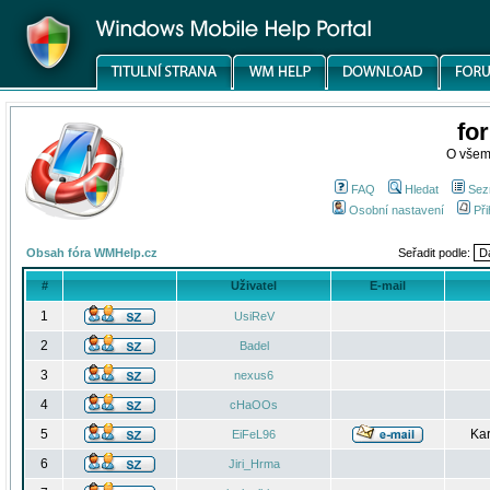
fo
O všem
FAQ
Hledat
Sez
Osobní nastavení
Při
Obsah fóra WMHelp.cz
Seřadit podle:
#
Uživatel
E-mail
1
UsiReV
2
Badel
3
nexus6
4
cHaOOs
5
Kar
EiFeL96
6
Jiri_Hrma