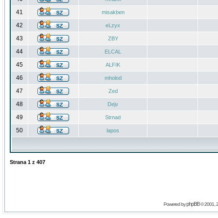
41
misakben
42
eLzyx
43
ZBY
44
ELCAL
45
ALFIK
46
mholod
47
Zed
48
Dejv
49
Strnad
50
lapos
Strana
1
z
407
phpBB
Powered by
© 2001, 