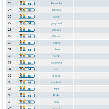
24
Pavlucha
25
Trhanec
26
sweep
27
gorgeNo1
28
tarmara
29
Warder
30
HB80
31
robsol
32
petr99
33
androidoll
34
ohr
35
andras
36
machado
37
Mira
38
Furbo
39
Tony
40
mrazik