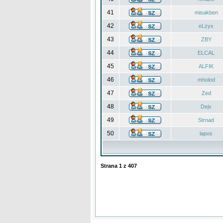
41
misakben
42
eLzyx
43
ZBY
44
ELCAL
45
ALFIK
46
mholod
47
Zed
48
Dejv
49
Strnad
50
lapos
Strana
1
z
407