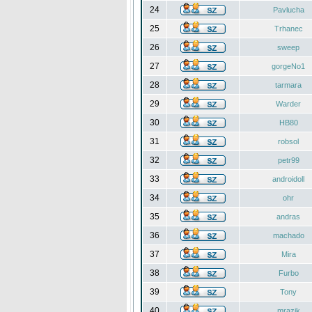
24
Pavlucha
25
Trhanec
26
sweep
27
gorgeNo1
28
tarmara
29
Warder
30
HB80
31
robsol
32
petr99
33
androidoll
34
ohr
35
andras
36
machado
37
Mira
38
Furbo
39
Tony
40
mrazik