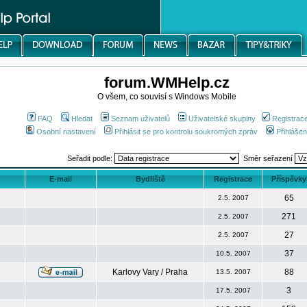
forum.WMHelp.cz
O všem, co souvisí s Windows Mobile
FAQ
Hledat
Seznam uživatelů
Uživatelské skupiny
Registrac
Osobní nastavení
Přihlásit se pro kontrolu soukromých zpráv
Přihlášen
Seřadit podle:
Směr seřazení
E-mail
Bydliště
Registrace
Příspěvky
65
2.5. 2007
271
2.5. 2007
27
2.5. 2007
37
10.5. 2007
Karlovy Vary / Praha
88
13.5. 2007
3
17.5. 2007