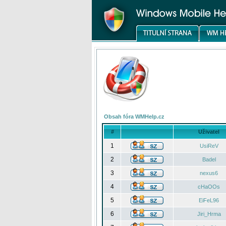
Obsah fóra WMHelp.cz
#
Uživatel
1
UsiReV
2
Badel
3
nexus6
4
cHaOOs
5
EiFeL96
6
Jiri_Hrma