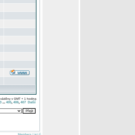
uváděny v GMT + 1 hodina
3
...
405
,
406
,
407
Další
Members List ©