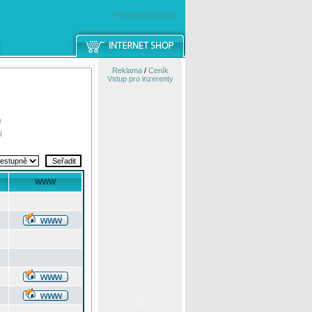
windowsmobile.cz
Reklama
/
Ceník
Vstup pro inzerenty
e
í
WWW