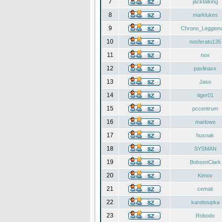
7
jacktalking
8
marklukes
9
Chrono_Leggiona
10
nosferatu135
11
nox
12
pavlinaxx
13
Jaso
14
tiger01
15
pccentrum
16
marlowe
17
husnak
18
SYSMAN
19
BobsenClark
20
Kimov
21
cemak
22
karelstupka
23
Robodo