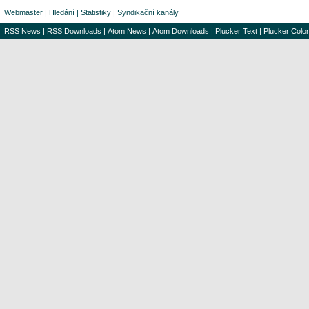
Webmaster
|
Hledání
|
Statistiky
|
Syndikační kanály
RSS News
|
RSS Downloads
|
Atom News
|
Atom Downloads
|
Plucker Text
|
Plucker Color