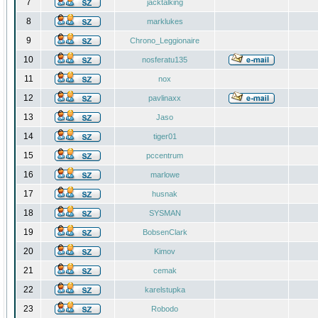
7
jacktalking
8
marklukes
9
Chrono_Leggionaire
10
nosferatu135
11
nox
12
pavlinaxx
13
Jaso
14
tiger01
15
pccentrum
16
marlowe
17
husnak
18
SYSMAN
19
BobsenClark
20
Kimov
21
cemak
22
karelstupka
23
Robodo