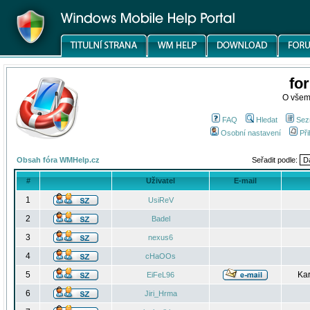
fo
O všem
FAQ
Hledat
Sez
Osobní nastavení
Při
Obsah fóra WMHelp.cz
Seřadit podle:
#
Uživatel
E-mail
1
UsiReV
2
Badel
3
nexus6
4
cHaOOs
5
Kar
EiFeL96
6
Jiri_Hrma