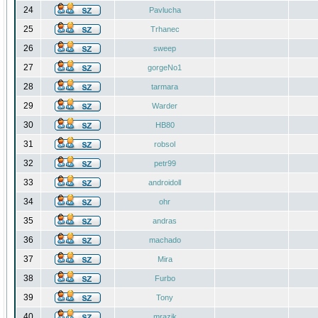
24
Pavlucha
25
Trhanec
26
sweep
27
gorgeNo1
28
tarmara
29
Warder
30
HB80
31
robsol
32
petr99
33
androidoll
34
ohr
35
andras
36
machado
37
Mira
38
Furbo
39
Tony
40
mrazik