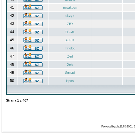
41
misakben
42
eLzyx
43
ZBY
44
ELCAL
45
ALFIK
46
mholod
47
Zed
48
Dejv
49
Strnad
50
lapos
Strana
1
z
407
phpBB
Powered by
© 2001, 