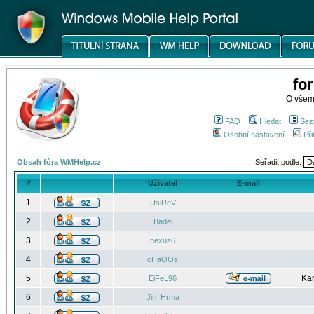
fo
O všem
FAQ
Hledat
Sez
Osobní nastavení
Při
Obsah fóra WMHelp.cz
Seřadit podle:
#
Uživatel
E-mail
1
UsiReV
2
Badel
3
nexus6
4
cHaOOs
5
Kar
EiFeL96
6
Jiri_Hrma