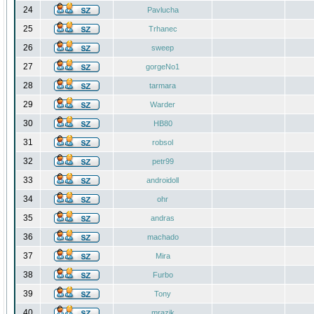
24
Pavlucha
25
Trhanec
26
sweep
27
gorgeNo1
28
tarmara
29
Warder
30
HB80
31
robsol
32
petr99
33
androidoll
34
ohr
35
andras
36
machado
37
Mira
38
Furbo
39
Tony
40
mrazik