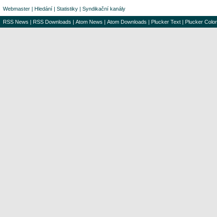
Webmaster
|
Hledání
|
Statistiky
|
Syndikační kanály
RSS News
|
RSS Downloads
|
Atom News
|
Atom Downloads
|
Plucker Text
|
Plucker Color