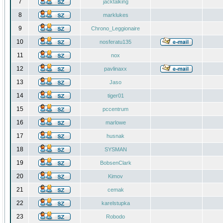
7
jacktalking
8
marklukes
9
Chrono_Leggionaire
10
nosferatu135
11
nox
12
pavlinaxx
13
Jaso
14
tiger01
15
pccentrum
16
marlowe
17
husnak
18
SYSMAN
19
BobsenClark
20
Kimov
21
cemak
22
karelstupka
23
Robodo