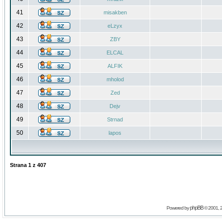
41
misakben
42
eLzyx
43
ZBY
44
ELCAL
45
ALFIK
46
mholod
47
Zed
48
Dejv
49
Strnad
50
lapos
Strana
1
z
407
phpBB
Powered by
© 2001, 