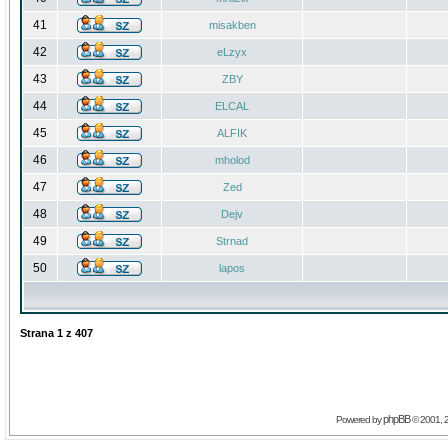
41
misakben
42
eLzyx
43
ZBY
44
ELCAL
45
ALFIK
46
mholod
47
Zed
48
Dejv
49
Strnad
50
lapos
Strana
1
z
407
phpBB
Powered by
© 2001, 