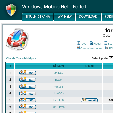
fo
O všem
FAQ
Hledat
Sez
Osobní nastavení
Při
Obsah fóra WMHelp.cz
Seřadit podle:
#
Uživatel
E-mail
1
UsiReV
2
Badel
3
nexus6
4
cHaOOs
5
Kar
EiFeL96
6
Jiri_Hrma