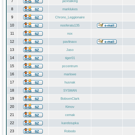
7
jacktalking
8
marklukes
9
Chrono_Leggionaire
10
nosferatu135
11
nox
12
pavlinaxx
13
Jaso
14
tiger01
15
pccentrum
16
marlowe
17
husnak
18
SYSMAN
19
BobsenClark
20
Kimov
21
cemak
22
karelstupka
23
Robodo