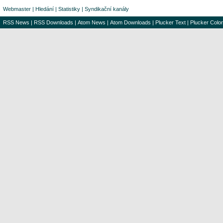
Webmaster
|
Hledání
|
Statistiky
|
Syndikační kanály
RSS News
|
RSS Downloads
|
Atom News
|
Atom Downloads
|
Plucker Text
|
Plucker Color