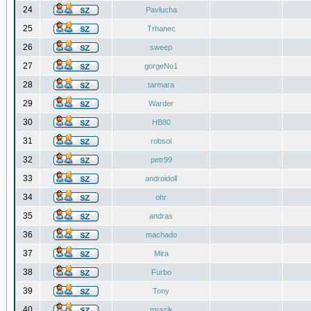
24
Pavlucha
25
Trhanec
26
sweep
27
gorgeNo1
28
tarmara
29
Warder
30
HB80
31
robsol
32
petr99
33
androidoll
34
ohr
35
andras
36
machado
37
Mira
38
Furbo
39
Tony
40
mrazik