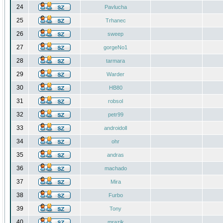
24
Pavlucha
25
Trhanec
26
sweep
27
gorgeNo1
28
tarmara
29
Warder
30
HB80
31
robsol
32
petr99
33
androidoll
34
ohr
35
andras
36
machado
37
Mira
38
Furbo
39
Tony
40
mrazik