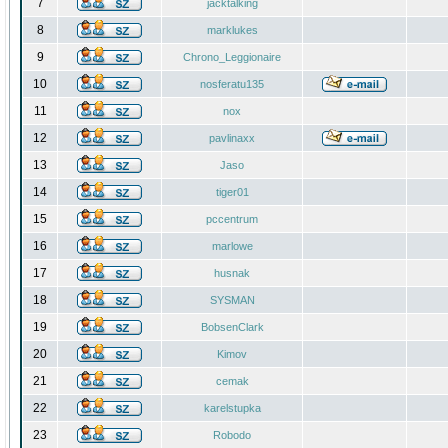
7
jacktalking
8
marklukes
9
Chrono_Leggionaire
10
nosferatu135
11
nox
12
pavlinaxx
13
Jaso
14
tiger01
15
pccentrum
16
marlowe
17
husnak
18
SYSMAN
19
BobsenClark
20
Kimov
21
cemak
22
karelstupka
23
Robodo