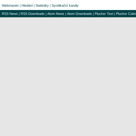
Webmaster
|
Hledání
|
Statistiky
|
Syndikační kanály
RSS News
|
RSS Downloads
|
Atom News
|
Atom Downloads
|
Plucker Text
|
Plucker Color