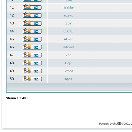
41
misakben
42
eLzyx
43
ZBY
44
ELCAL
45
ALFIK
46
mholod
47
Zed
48
Dejv
49
Strnad
50
lapos
Strana
1
z
408
phpBB
Powered by
© 2001, 