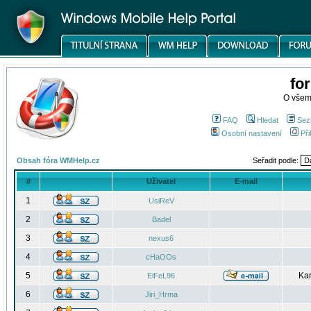
fo
O všem
FAQ
Hledat
Sez
Osobní nastavení
Při
Obsah fóra WMHelp.cz
Seřadit podle:
#
Uživatel
E-mail
1
UsiReV
2
Badel
3
nexus6
4
cHaOOs
5
Kar
EiFeL96
6
Jiri_Hrma