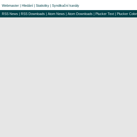
Webmaster
|
Hledání
|
Statistiky
|
Syndikační kanály
RSS News
|
RSS Downloads
|
Atom News
|
Atom Downloads
|
Plucker Text
|
Plucker Color