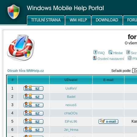
fo
O všem
FAQ
Hledat
Sez
Osobní nastavení
Při
Obsah fóra WMHelp.cz
Seřadit podle:
#
Uživatel
E-mail
1
UsiReV
2
Badel
3
nexus6
4
cHaOOs
5
Kar
EiFeL96
6
Jiri_Hrma