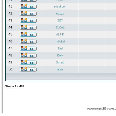
41
misakben
42
eLzyx
43
ZBY
44
ELCAL
45
ALFIK
46
mholod
47
Zed
48
Dejv
49
Strnad
50
lapos
Strana
1
z
407
phpBB
Powered by
© 2001, 