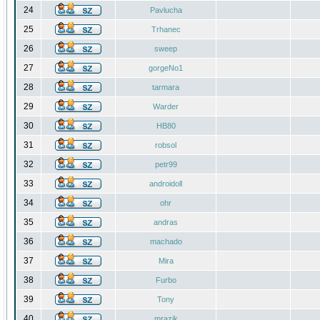
24
Pavlucha
25
Trhanec
26
sweep
27
gorgeNo1
28
tarmara
29
Warder
30
HB80
31
robsol
32
petr99
33
androidoll
34
ohr
35
andras
36
machado
37
Mira
38
Furbo
39
Tony
40
mrazik