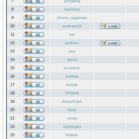
7
jacktalking
8
marklukes
9
Chrono_Leggionaire
10
nosferatu135
11
nox
12
pavlinaxx
13
Jaso
14
tiger01
15
pccentrum
16
marlowe
17
husnak
18
SYSMAN
19
BobsenClark
20
Kimov
21
cemak
22
karelstupka
23
Robodo