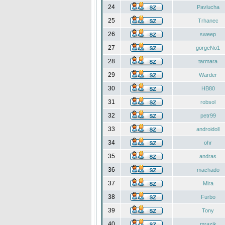
24
Pavlucha
25
Trhanec
26
sweep
27
gorgeNo1
28
tarmara
29
Warder
30
HB80
31
robsol
32
petr99
33
androidoll
34
ohr
35
andras
36
machado
37
Mira
38
Furbo
39
Tony
40
mrazik