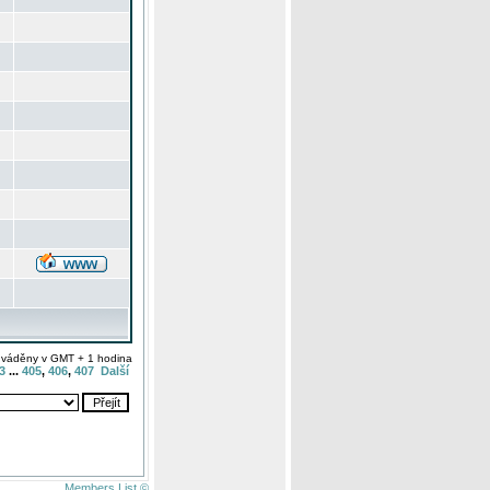
uváděny v GMT + 1 hodina
3
...
405
,
406
,
407
Další
Members List ©