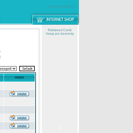
windowsmobile.cz
Reklama
/
Ceník
Vstup pro inzerenty
e
í
WWW