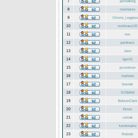
7
jacktalking
8
marklukes
9
Chrono_Leggiona
10
nosferatu135
11
nox
12
pavlinaxx
13
Jaso
14
tiger01
15
pccentrum
16
marlowe
17
husnak
18
SYSMAN
19
BobsenClark
20
Kimov
21
cemak
22
karelstupka
23
Robodo