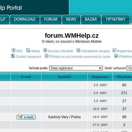
forum.WMHelp.cz
O všem, co souvisí s Windows Mobile
FAQ
Hledat
Seznam uživatelů
Uživatelské skupiny
Registrac
Osobní nastavení
Přihlásit se pro kontrolu soukromých zpráv
Přihlášen
Seřadit podle:
Směr seřazení
E-mail
Bydliště
Registrace
Příspěvky
65
2.5. 2007
271
2.5. 2007
27
2.5. 2007
37
10.5. 2007
Karlovy Vary / Praha
88
13.5. 2007
3
17.5. 2007