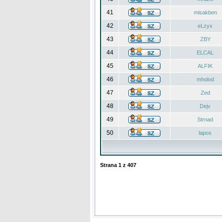
41
misakben
42
eLzyx
43
ZBY
44
ELCAL
45
ALFIK
46
mholod
47
Zed
48
Dejv
49
Strnad
50
lapos
Strana
1
z
407