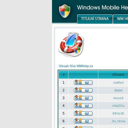
Obsah fóra WMHelp.cz
#
Uživatel
1
UsiReV
2
Badel
3
nexus6
4
cHaOOs
5
EiFeL96
6
Jiri_Hrma